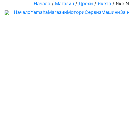
Начало
/
Магазин
/
Дрехи
/
Якета
/ Яке N
Начало
Yamaha
Магазин
Мотори
Сервиз
Машини
За 