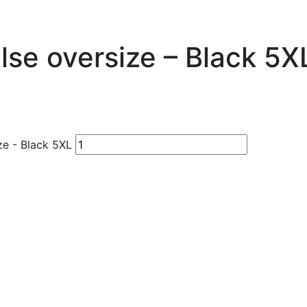
se oversize – Black 5X
e - Black 5XL