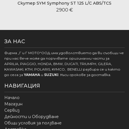
Скутер SYM Symphony ST 125 L/C ABS/TCS
2900 €
ЗА НАС
Фирма „Г и Г МОТО“ООД има удоволствието да ви съобщи че
при нас вече може да поръчвате оригинални части за
APRILIA, PIAGGIO, HONDA, BMW, DUCATI, TRIUMPH, GILERA,
KAWASAKI, KTM, POLARIS, KYMCO, BENELLI разбира се и както
до сега за
YAMAHA
и
SUZUKI
. Къси срокове за доставка.
НАВИГАЦИЯ
Начало
Магазин
Сервиз
Дейности и Оборудване
Общи условия за ползване