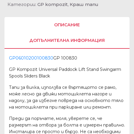
Категории:
GP kompozit
,
Краш тапи
ОПИСАНИЕ
ДОПЪЛНИТЕЛНА ИНФОРМАЦИЯ
GP06010200100830
GP 100830
GP Kompozit Universal Paddock Lift Stand Swingarm
Spools Sliders Black
Тапи за вилка, използва се въртящото се рамо,
може лесно да движи мотоциклета нагоре и
надолу, за да избегне повреда на основното тяло
на мотоциклета при паркиране или ремонт.
Преди да поръчате, моля, уверете се, че
размерът на отвора за болта е измерен правилно.
Инсталира се просто и бързо. Не са необходими