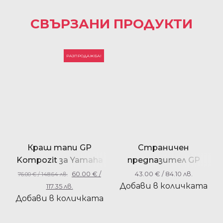
СВЪРЗАНИ ПРОДУКТИ
РАЗПРОДАЖБА!
Краш тапи GP
Страничен
Kompozit за Yamaha
предпазител GP
MT-09 2013-2020
Kompozit за Yamaha
60.00
€
/
43.00
€
/ 84.10 лв.
76.00
€
/ 148.64 лв.
NMAX 125/NMAX 155
Добави в количката
117.35 лв.
2021-2023
Добави в количката