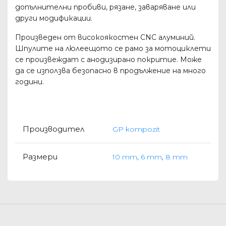
допълнителни пробиви, рязане, заваряване или
други модификации.
Произведен от високоякостен CNC алуминий.
Шпулите на люлеещото се рамо за мотоциклети
се произвеждат с анодизирано покритие. Може
да се използва безопасно в продължение на много
години.
Производител
GP kompozit
Размери
10 mm
,
6 mm
,
8 mm