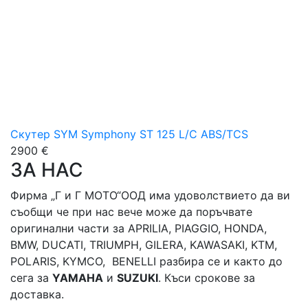
Скутер SYM Symphony ST 125 L/C ABS/TCS
2900 €
ЗА НАС
Фирма „Г и Г МОТО“ООД има удоволствието да ви
съобщи че при нас вече може да поръчвате
оригинални части за APRILIA, PIAGGIO, HONDA,
BMW, DUCATI, TRIUMPH, GILERA, KAWASAKI, KTM,
POLARIS, KYMCO, BENELLI разбира се и както до
сега за
YAMAHA
и
SUZUKI
. Къси срокове за
доставка.