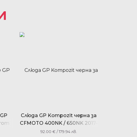
И
 GP
Слюда GP Kompozit черна за
trom
CFMOTO 400NK / 650NK 2017-
23
2020
92.00
€
/ 179.94 лв.