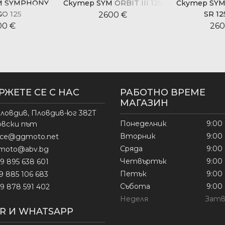
M SYMPHONY
Скутер SYM ORBIT III 125
Скутер SY
O 125
SR 12
2600 €
00 €
260
РЖЕТЕ СЕ С НАС
РАБОТНО ВРЕМЕ
МАГАЗИН
ловдив, Пловдив-юг 382Т
Понеделник
9:00 
овски път
Вторник
9:00 
fice@ggmoto.net
Сряда
9:00 
moto@abv.bg
Четвъртък
9:00 
9 895 638 601
Петък
9:00 
9 885 106 683
Събота
9:00 
9 878 591 402
Неделя
Затв
ER И WHATSAPP