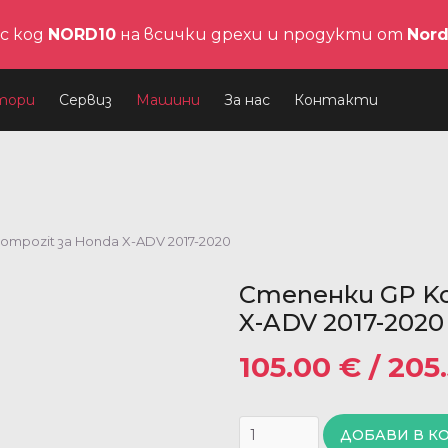
с код
NORD10
на всички дрехи и продукти от
Nor
тори
Сервиз
Машини
За нас
Контакти
ompozit за Honda X-ADV 2017-2020
Степенки GP Ko
X-ADV 2017-2020
105.00
€
/ 205
ДОБАВИ В К