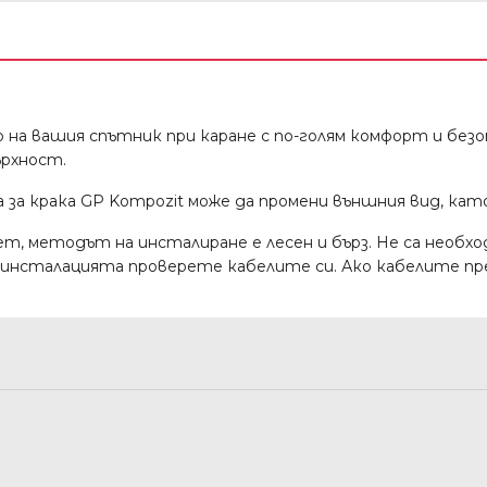
 на вашия спътник при каране с по-голям комфорт и без
ърхност.
 за крака GP Kompozit може да промени външния вид, кат
ет, методът на инсталиране е лесен и бърз. Не са необхо
д инсталацията проверете кабелите си. Ако кабелите пре