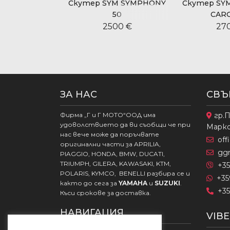
SYM MIO 50
Скутер SYM SYMPHONY
Скутер SY
50
CARG
00 €
2500 €
27
ЗА НАС
СВЪ
Фирма „Г и Г МОТО“ООД има
гр.П
удоволствието да ви съобщи че при
Марк
нас вече може да поръчвате
of
оригинални части за APRILIA,
gg
PIAGGIO, HONDA, BMW, DUCATI,
TRIUMPH, GILERA, KAWASAKI, KTM,
+35
POLARIS, KYMCO, BENELLI разбира се и
+35
както до сега за
YAMAHA
и
SUZUKI
.
+35
Къси срокове за доставка.
НАВИГАЦИЯ
VIB