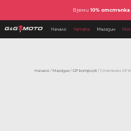
Вземи
10% отстъпка
Начало
Yamaha
Магазин
Мо
Начало
/
Магазин
/
GP kompozit
/ Степенки GP K