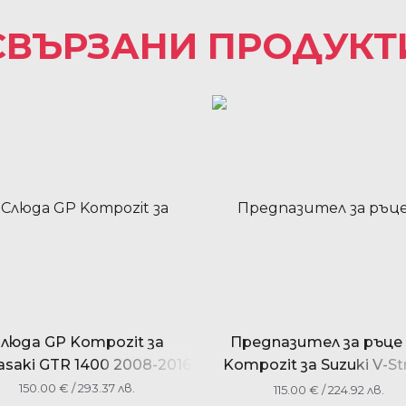
СВЪРЗАНИ ПРОДУКТ
люда GP Kompozit за
Предпазител за ръце
saki GTR 1400 2008-2016
Kompozit за Suzuki V-S
250 2017-2023 2017-20
150.00
€
/ 293.37 лв.
115.00
€
/ 224.92 лв.