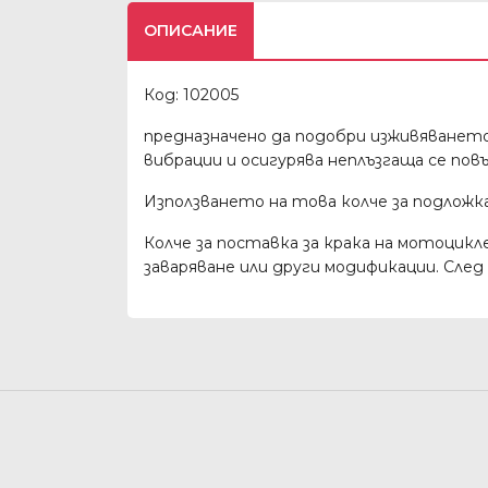
ОПИСАНИЕ
Код: 102005
предназначено да подобри изживяването
вибрации и осигурява неплъзгаща се пов
Използването на това колче за подложка
Колче за поставка за крака на мотоцикл
заваряване или други модификации. Сле