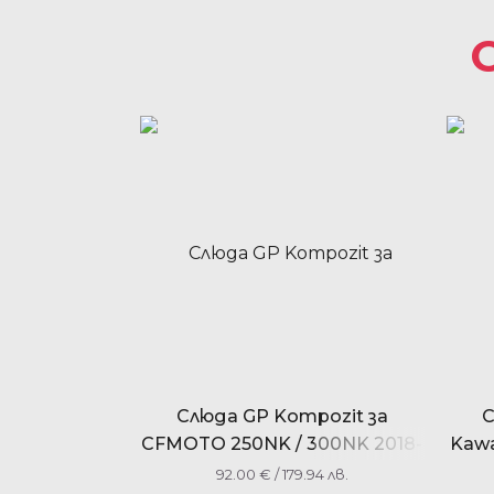
Слюда GP Kompozit за
С
CFMOTO 250NK / 300NK 2018-
Kawa
2022
92.00
€
/ 179.94 лв.