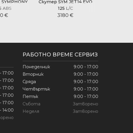
M SYMPHONY
Скутер SYM JET14 EVO
Скутер SYM
5 ABS
125 L/C
125 L/
0 €
3180 €
315
РАБОТНО ВРЕМЕ СЕРВИЗ
Понеделник
9:00 - 17:00
- 17:00
Вторник
9:00 - 17:00
- 17:00
Сряда
9:00 - 17:00
- 17:00
Четвъртък
9:00 - 17:00
- 17:00
Петък
9:00 - 17:00
- 17:00
Събота
Затворено
- 14:00
Неделя
Затворено
орено