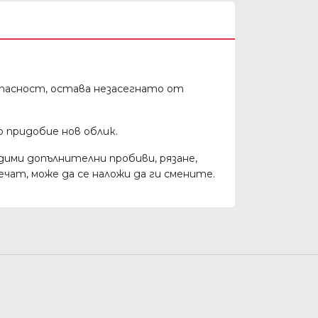
опасност, остава незасегнато от
о придобие нов облик.
дими допълнителни пробиви, рязане,
чат, може да се наложи да ги смените.