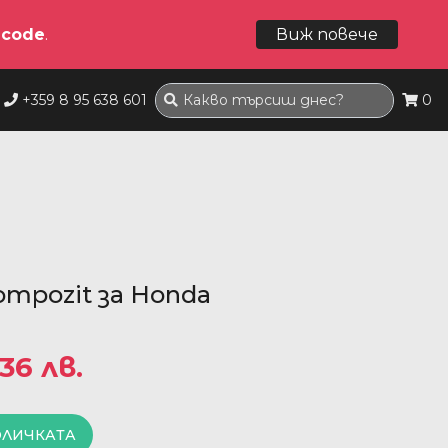
dcode
.
Виж повече
+359 8 95 638 601
0
mpozit за Honda
.36 лв.
ОЛИЧКАТА