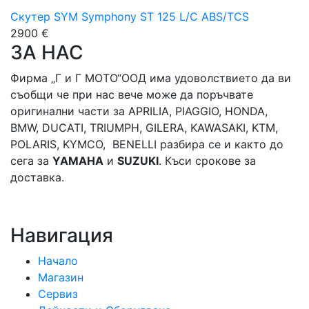
Скутер SYM Symphony ST 125 L/C ABS/TCS
2900 €
ЗА НАС
Фирма „Г и Г МОТО“ООД има удоволствието да ви
съобщи че при нас вече може да поръчвате
оригинални части за APRILIA, PIAGGIO, HONDA,
BMW, DUCATI, TRIUMPH, GILERA, KAWASAKI, KTM,
POLARIS, KYMCO, BENELLI разбира се и както до
сега за
YAMAHA
и
SUZUKI
. Къси срокове за
доставка.
Навигация
Начало
Магазин
Сервиз