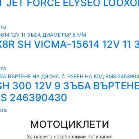
 JET FORCE ELYSEO LOOXOR
ата
8R SH VICMA-15614 12V 11
ата
H 300 12V 9 ЗЪБА ВЪРТЕН
MS 246390430
ата
МОТОЦИКЛЕТИ
За вашите незабравими пътувания