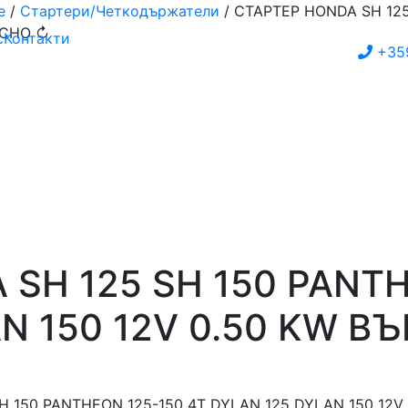
е
/
Стартери/Четкодържатели
/ СТАРТЕР HONDA SH 125
ЯСНО ↻
с
Контакти
+35
SH 125 SH 150 PANTH
N 150 12V 0.50 KW 
SH 150 PANTHEON 125-150 4T DYLAN 125 DYLAN 150 12