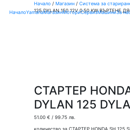
Начало
/
Магазин
/
Система за стариран
125 DYLAN 150 12V 0.50 KW ВЪРТЕНЕ Д
Начало
Yamaha
Магазин
Мотори
Сервиз
Машини
За на
СТАРТЕР HONDA 
DYLAN 125 DYLA
51.00
€
/ 99.75 лв.
количество за СТАРТЕР HONDA SH 125 