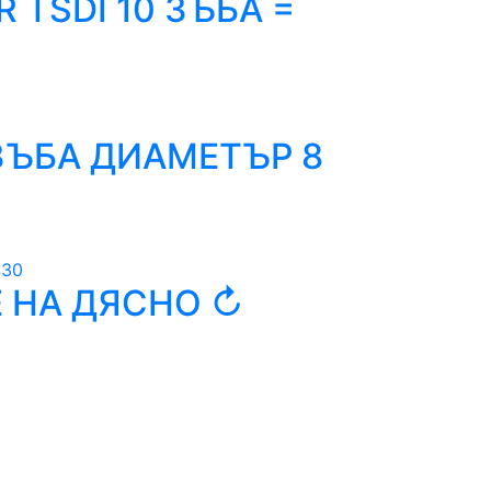
 TSDI 10 ЗЪБА =
 ЗЪБА ДИАМЕТЪР 8
Е НА ДЯСНО ↻