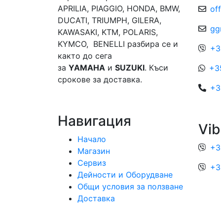
APRILIA, PIAGGIO, HONDA, BMW,
of
DUCATI, TRIUMPH, GILERA,
gg
KAWASAKI, KTM, POLARIS,
KYMCO, BENELLI разбира се и
+3
както до сега
за
YAMAHA
и
SUZUKI
. Къси
+3
срокове за доставка.
+3
Навигация
Vib
Начало
+3
Магазин
Сервиз
+3
Дейности и Оборудване
Общи условия за ползване
Доставка