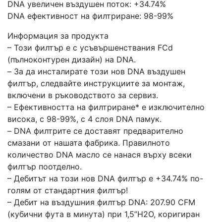
DNA увеличен въздушен поток: +34.74%
DNA ефективност на филтриране: 98-99%
Информация за продукта
– Този филтър е с усъвършенствания FCd
(пълноконтурен дизайн) на DNA.
– За да инсталирате този нов DNA въздушен
филтър, следвайте инструкциите за монтаж,
включени в ръководството за сервиз.
– Ефективността на филтриране* е изключително
висока, с 98-99%, с 4 слоя DNA памук.
– DNA филтрите се доставят предварително
смазани от нашата фабрика. Правилното
количество DNA масло се нанася върху всеки
филтър поотделно.
– Дебитът на този нов DNA филтър е +34.74% по-
голям от стандартния филтър!
– Дебит на въздушния филтър DNA: 207.90 CFM
(кубични фута в минута) при 1,5”H2O, коригиран