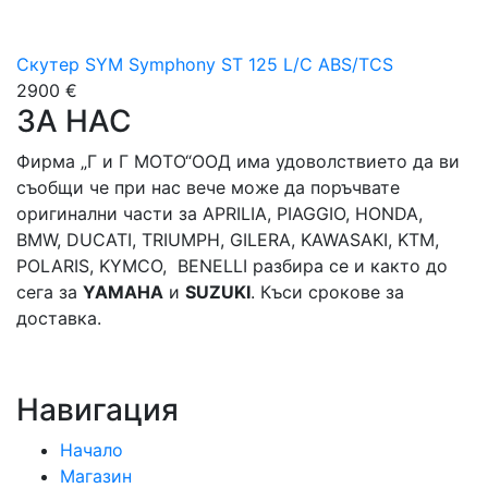
Скутер SYM Symphony ST 125 L/C ABS/TCS
2900 €
ЗА НАС
Фирма „Г и Г МОТО“ООД има удоволствието да ви
съобщи че при нас вече може да поръчвате
оригинални части за APRILIA, PIAGGIO, HONDA,
BMW, DUCATI, TRIUMPH, GILERA, KAWASAKI, KTM,
POLARIS, KYMCO, BENELLI разбира се и както до
сега за
YAMAHA
и
SUZUKI
. Къси срокове за
доставка.
Навигация
Начало
Магазин