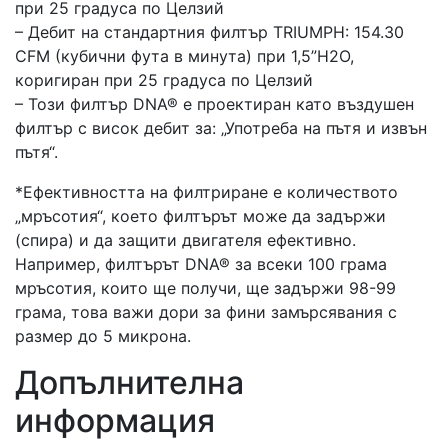
при 25 градуса по Целзий
– Дебит на стандартния филтър TRIUMPH: 154.30
CFM (кубични фута в минута) при 1,5”H2O,
коригиран при 25 градуса по Целзий
– Този филтър DNA® е проектиран като въздушен
филтър с висок дебит за: „Употреба на пътя и извън
пътя“.
*Ефективността на филтриране е количеството
„мръсотия“, което филтърът може да задържи
(спира) и да защити двигателя ефективно.
Например, филтърът DNA® за всеки 100 грама
мръсотия, които ще получи, ще задържи 98-99
грама, това важи дори за фини замърсявания с
размер до 5 микрона.
Допълнителна
информация