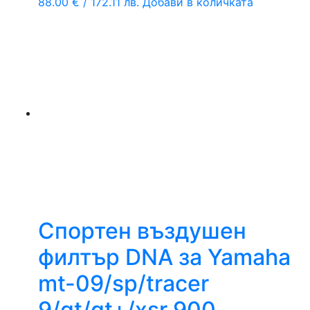
88.00
€
/ 172.11 лв.
Добави в количката
Спортен въздушен
филтър DNA за Yamaha
mt-09/sp/tracer
9/gt/gt+/xsr 900