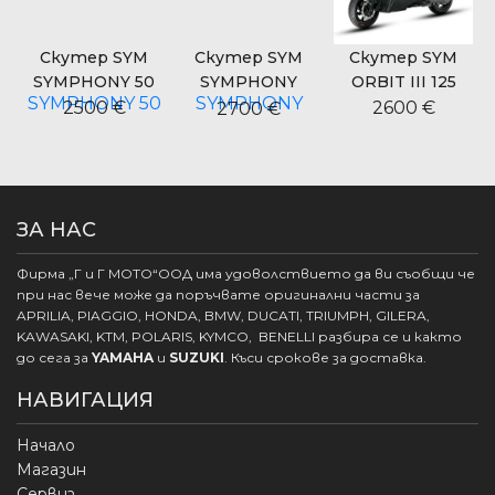
Скутер SYM
Скутер SYM
Скутер SYM
SYMPHONY 50
SYMPHONY
ORBIT III 125
CARGO 125
2500 €
2600 €
2700 €
ЗА НАС
Фирма „Г и Г МОТО“ООД има удоволствието да ви съобщи че
при нас вече може да поръчвате оригинални части за
APRILIA, PIAGGIO, HONDA, BMW, DUCATI, TRIUMPH, GILERA,
KAWASAKI, KTM, POLARIS, KYMCO, BENELLI разбира се и както
до сега за
YAMAHA
и
SUZUKI
. Къси срокове за доставка.
НАВИГАЦИЯ
Начало
Магазин
Сервиз