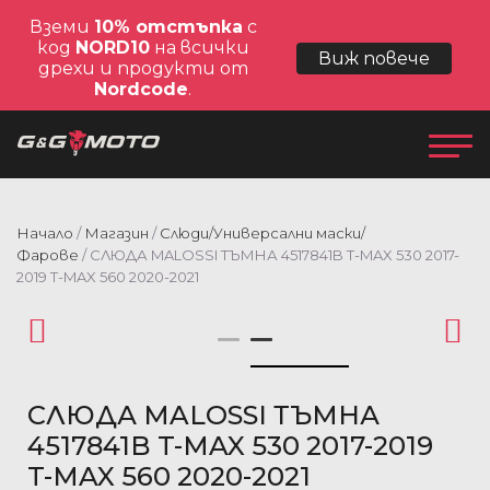
Вземи
10% отстъпка
с
код
NORD10
на всички
Виж повече
дрехи и продукти от
Nordcode
.
Начало
/
Магазин
/
Слюди/Универсални маски/
Фарове
/ СЛЮДА MALOSSI ТЪМНА 4517841B T-MAX 530 2017-
2019 T-MAX 560 2020-2021
СЛЮДА MALOSSI ТЪМНА
4517841B T-MAX 530 2017-2019
T-MAX 560 2020-2021