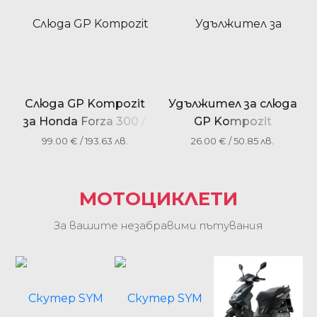
Слюда GP Kompozit
Удължител за слюда
за Honda Forza 300 /
GP Kompozit
NSS300 2013-2017
универсална
99.00
€
/ 193.63 лв.
26.00
€
/ 50.85 лв.
МОТОЦИКЛЕТИ
За вашите незабравими пътувания