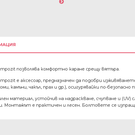
МАЦИЯ
pozit позволява комфортно каране срещу вятъра.
ozit е аксесоар, предназначен да подобри изживяванет
и, камъни, чакъл, прах и др.), осигурявайки по-безопасно 
лен материал, устойчив на надраскване, счупване и (UV) с
ни. Монтажът е практичен и лесен. Болтовете се изпращ