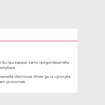
о ви при каране, като предотвратява
пътуване.
лънчева светлина. Може да се използва
ат за монтаж.