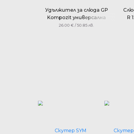
Удължител за слюда GP
Слю
Kompozit универсална
R 
26.00
€
/ 50.85 лв.