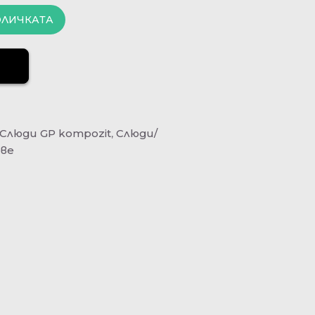
ОЛИЧКАТА
Слюди GP kompozit
,
Слюди/
ове