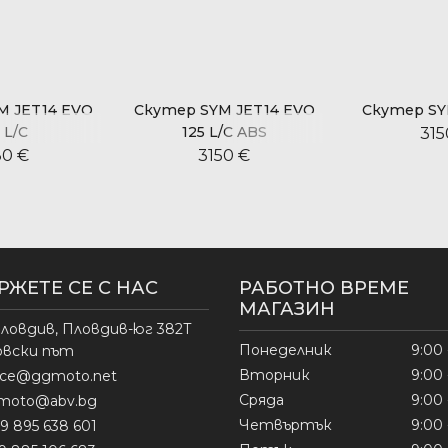
M JET14 EVO
Скутер SYM JET14 EVO
Скутер SYM
 L/C
125 L/C ABS
315
80 €
3150 €
РЖЕТЕ СЕ С НАС
РАБОТНО ВРЕМЕ
МАГАЗИН
ловдив, Пловдив-юг 382Т
Понеделник
9:00 
овски път
Вторник
9:00 
fice@ggmoto.net
Сряда
9:00 
moto@abv.bg
Четвъртък
9:00 
9 895 638 601