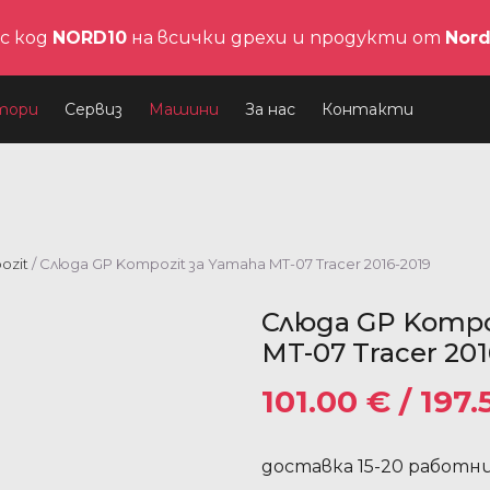
с код
NORD10
на всички дрехи и продукти от
Nor
тори
Сервиз
Машини
За нас
Контакти
ozit
/ Слюда GP Kompozit за Yamaha MT-07 Tracer 2016-2019
Слюда GP Kompo
MT-07 Tracer 201
101.00
€
/ 197.
доставка 15-20 работн