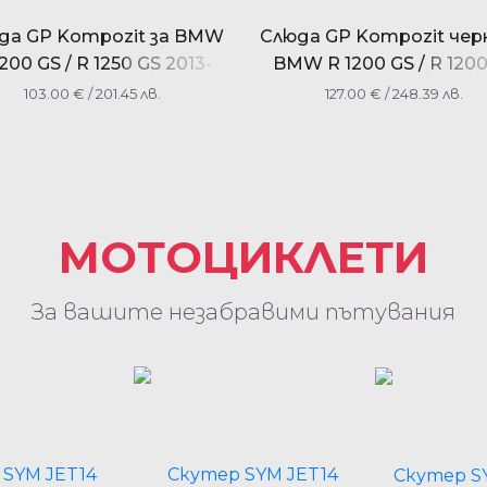
да GP Kompozit за BMW
Слюда GP Kompozit чер
1200 GS / R 1250 GS 2013-
BMW R 1200 GS / R 1200
2023
ADV 2004-2012
103.00
€
/ 201.45 лв.
127.00
€
/ 248.39 лв.
МОТОЦИКЛЕТИ
За вашите незабравими пътувания