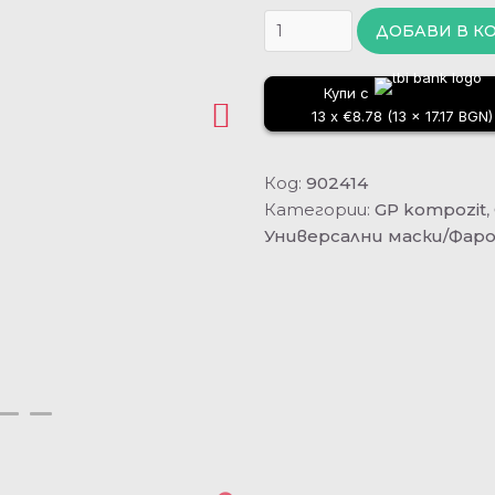
ДОБАВИ В К
Купи с
13 x €8.78 (13 x 17.17 BGN)
Код:
902414
Категории:
GP kompozit
,
Универсални маски/Фар