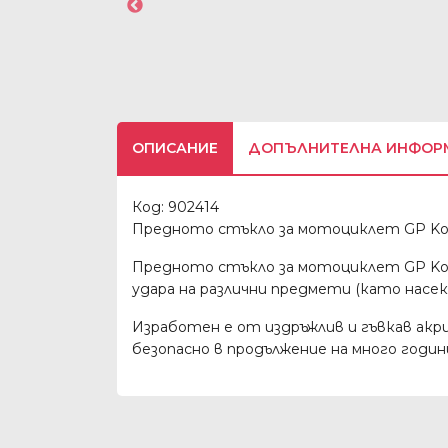
ОПИСАНИЕ
ДОПЪЛНИТЕЛНА ИНФОР
Код: 902414
Предното стъкло за мотоциклет GP Kom
Предното стъкло за мотоциклет GP Komp
удара на различни предмети (като насеком
Изработен е от издръжлив и гъвкав акри
безопасно в продължение на много годи