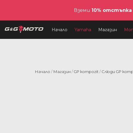
Вземи
10% отстъпка
Начало
Yamaha
Магазин
Мо
Начало
/
Магазин
/
GP kompozit
/
Слюди GP komp