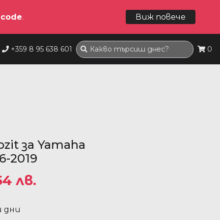
dcode
.
Виж повече
+359 8 95 638 601
0
zit за Yamaha
6-2019
54 лв.
и дни