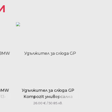
И
 BMW
Удължител за слюда GP
13-
Kompozit универсална
26.00
€
/ 50.85 лв.