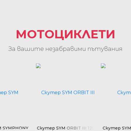
МОТОЦИКЛЕТИ
За вашите незабравими пътувания
M SYMPHONY
Скутер SYM ORBIT III 125
Скутер SY