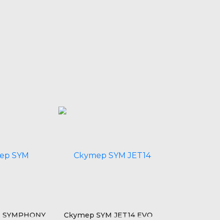
M SYMPHONY
Скутер SYM JET14 EVO
Скутер SYM