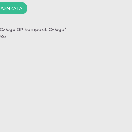
ОЛИЧКАТА
Слюди GP kompozit
,
Слюди/
ове