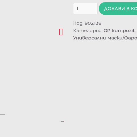
ДОБАВИ В К
Код:
902138
Категории:
GP kompozit
,
Универсални маски/Фар