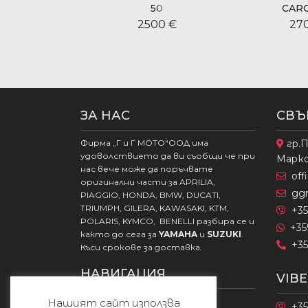
50
CARG
00 €
2500 €
27
ЗА НАС
СВЪ
Фирма „Г и Г МОТО“ООД има
гр.П
удоволствието да ви съобщи че при
Марк
нас вече може да поръчвате
of
оригинални части за APRILIA,
gg
PIAGGIO, HONDA, BMW, DUCATI,
TRIUMPH, GILERA, KAWASAKI, KTM,
+35
POLARIS, KYMCO, BENELLI разбира се и
+35
както до сега за
YAMAHA
и
SUZUKI
.
+35
Къси срокове за доставка.
НАВИГАЦИЯ
VIB
Начало
Нашият сайт използва
+35