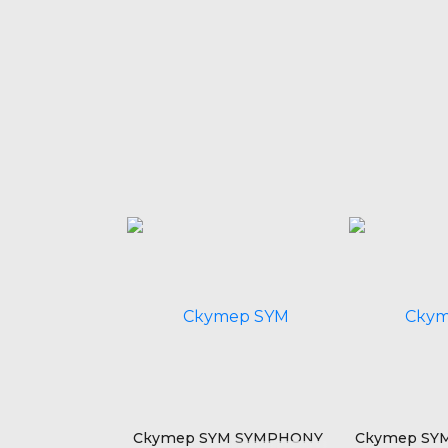
SYM MIO 50
Скутер SYM SYMPHONY
Скутер SY