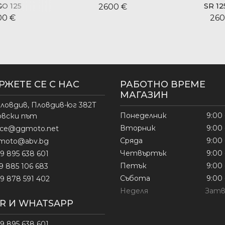
O 125
SR 12
2600 €
00 €
260
РЖЕТЕ СЕ С НАС
РАБОТНО ВРЕМЕ
МАГАЗИН
ловдив, Пловдив-юг 382Т
Понеделник
9:00 
овски път
Вторник
9:00 
fice@ggmoto.net
Сряда
9:00 
moto@abv.bg
Четвъртък
9:00 
9 895 638 601
Петък
9:00 
9 885 106 683
Събота
9:00 
9 878 591 402
Неделя
Затв
ER И WHATSAPP
9 895 638 601