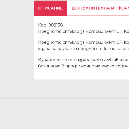
ОПИСАНИЕ
ДОПЪЛНИТЕЛНА ИНФОР
Код: 902138
Предното стъкло за мотоциклет GP Kom
Предното стъкло за мотоциклет GP Komp
удара на различни предмети (като насеком
Изработен е от издръжлив и гъвкав акри
безопасно в продължение на много годи