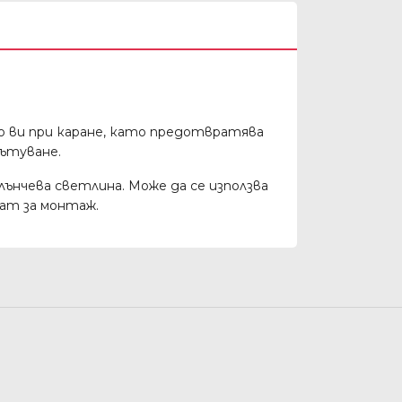
о ви при каране, като предотвратява
пътуване.
лънчева светлина. Може да се използва
ат за монтаж.