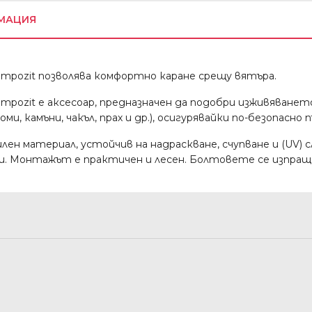
МАЦИЯ
pozit позволява комфортно каране срещу вятъра.
ozit е аксесоар, предназначен да подобри изживяванет
и, камъни, чакъл, прах и др.), осигурявайки по-безопасно 
лен материал, устойчив на надраскване, счупване и (UV) с
ни. Монтажът е практичен и лесен. Болтовете се изпращ