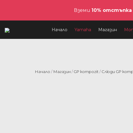
Вземи
10% отстъпка
Начало
Yamaha
Магазин
Мо
Начало
/
Магазин
/
GP kompozit
/
Слюди GP komp