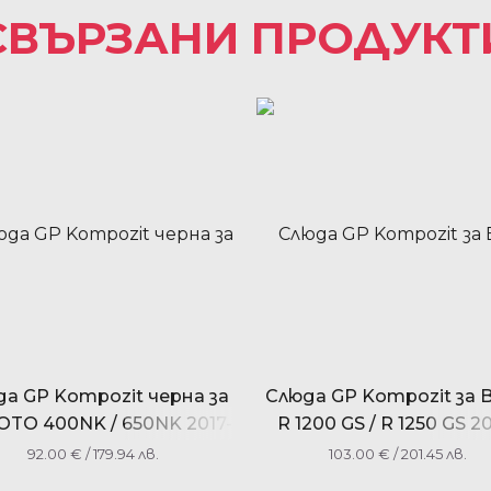
СВЪРЗАНИ ПРОДУКТ
а GP Kompozit черна за
Слюда GP Kompozit за
TO 400NK / 650NK 2017-
R 1200 GS / R 1250 GS 20
2020
2023
92.00
€
/ 179.94 лв.
103.00
€
/ 201.45 лв.