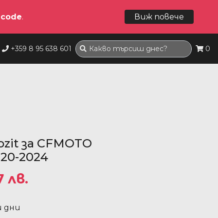
dcode
.
Виж повече
+359 8 95 638 601
0
zit за CFMOTO
020-2024
7 лв.
и дни