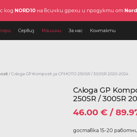
с код
NORD10
на всички дрехи и продукти от
Nor
тори
Сервиз
Машини
За нас
Контакти
ozit
/ Слюда GP Kompozit за CFMOTO 250SR / 300SR 2020-2024
Слюда GP Kompo
250SR / 300SR 2
46.00
€
/ 89.9
доставка 15-20 работн