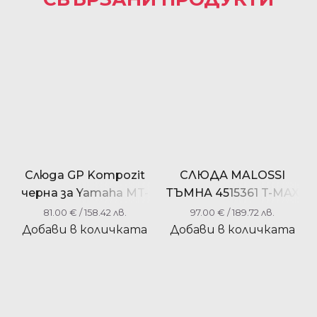
Слюда GP Kompozit
СЛЮДА MALOSSI
черна за Yamaha MT-
ТЪМНА 4515361 T-MAX
07 2021-2023
500 2001-2007
81.00
€
/ 158.42 лв.
97.00
€
/ 189.72 лв.
Добави в количката
Добави в количката