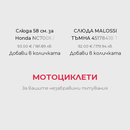
Слюда 58 см. за
СЛЮДА MALOSSI
Honda NC700X /
ТЪМНА 4517841B T-
NC750X 2016-2020
MAX 530 2017-2019 T-
93.00
€
/ 181.89 лв.
92.00
€
/ 179.94 лв.
MAX 560 2020-2021
Добави в количката
Добави в количката
МОТОЦИКЛЕТИ
За вашите незабравими пътувания