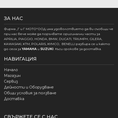
ЗА НАС
Фирма „Г и Г МОТО“ООД има удоволствието да ви съобщи че
при нас вече може да поръчвате оригинални части за
APRILIA, PIAGGIO, HONDA, BMW, DUCATI, TRIUMPH, GILERA,
KAWASAKI, KTM, POLARIS, KYMCO, BENELLI разбира се и както
до сега за
YAMAHA
и
SUZUKI
. Къси срокове за доставка.
НАВИГАЦИЯ
Начало
Магазин
Сервиз
Дейности и Оборудване
Общи условия за ползване
Доставка
СВЪРЖЕТЕ СЕ С НАС