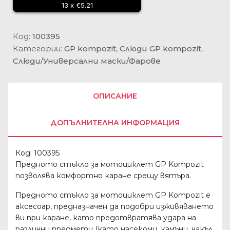
13 x €5.21
Код:
100395
Категории:
GP kompozit
,
Слюди GP kompozit
,
Слюди/Универсални маски/Фарове
ОПИСАНИЕ
ДОПЪЛНИТЕЛНА ИНФОРМАЦИЯ
Код: 100395
Предното стъкло за мотоциклет GP Kompozit
позволява комфортно каране срещу вятъра.
Предното стъкло за мотоциклет GP Kompozit е
аксесоар, предназначен да подобри изживяването
ви при каране, като предотвратява удара на
различни предмети (като насекоми, камъни, чакъл,