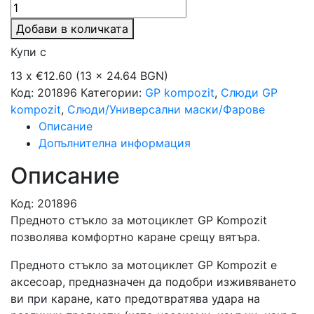
Добави в количката
Купи с
13 x €12.60 (13 x 24.64 BGN)
Код:
201896
Категории:
GP kompozit
,
Слюди GP
kompozit
,
Слюди/Универсални маски/Фарове
Описание
Допълнителна информация
Описание
Код: 201896
Предното стъкло за мотоциклет GP Kompozit
позволява комфортно каране срещу вятъра.
Предното стъкло за мотоциклет GP Kompozit е
аксесоар, предназначен да подобри изживяването
ви при каране, като предотвратява удара на