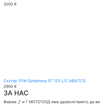
3200 €
Скутер SYM Symphony ST 125 L/C ABS/TCS
2900 €
ЗА НАС
Фирма „Г и Г МОТО“ООД има удоволствието да ви