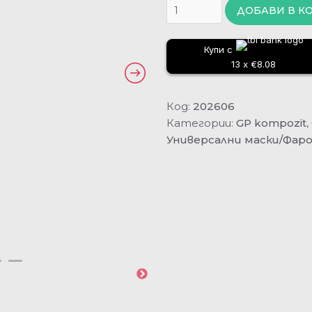
ДОБАВИ В К
Купи с
13 x €8.08
Код:
202606
Категории:
GP kompozit
,
Универсални маски/Фар