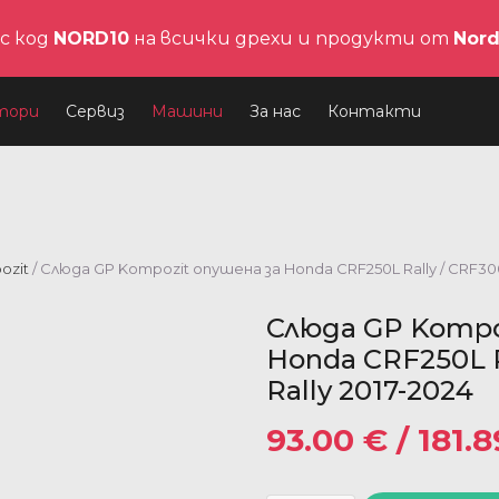
с код
NORD10
на всички дрехи и продукти от
Nor
тори
Сервиз
Машини
За нас
Контакти
ozit
/ Слюда GP Kompozit опушена за Honda CRF250L Rally / CRF300L
Слюда GP Kompo
Honda CRF250L R
Rally 2017-2024
93.00
€
/ 181.8