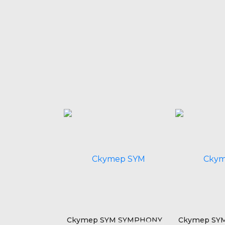
SYM MIO 50
Скутер SYM SYMPHONY
Скутер SY