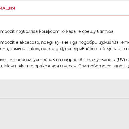
МАЦИЯ
pozit позволява комфортно каране срещу вятъра.
ozit е аксесоар, предназначен да подобри изживяванет
и, камъни, чакъл, прах и др.), осигурявайки по-безопасно 
лен материал, устойчив на надраскване, счупване и (UV) с
ни. Монтажът е практичен и лесен. Болтовете се изпращ