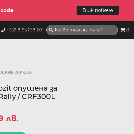
dcode
.
Виж повече
+359 8 95 638 601
0
 Rally 2017-2024
zit опушена за
ally / CRF300L
9 лв.