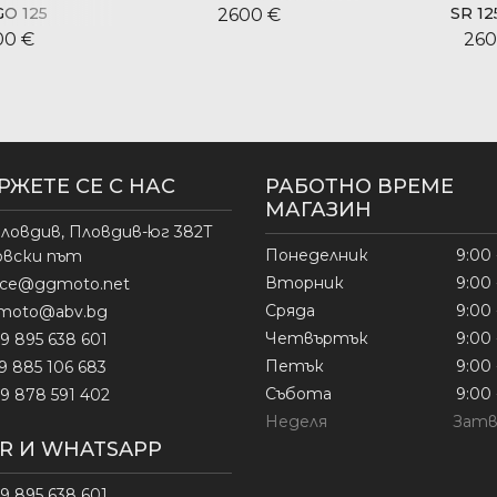
O 125
SR 12
2600 €
00 €
260
РЖЕТЕ СЕ С НАС
РАБОТНО ВРЕМЕ
МАГАЗИН
ловдив, Пловдив-юг 382Т
Понеделник
9:00 
овски път
Вторник
9:00 
fice@ggmoto.net
Сряда
9:00 
moto@abv.bg
Четвъртък
9:00 
9 895 638 601
Петък
9:00 
9 885 106 683
Събота
9:00 
9 878 591 402
Неделя
Затв
ER И WHATSAPP
9 895 638 601