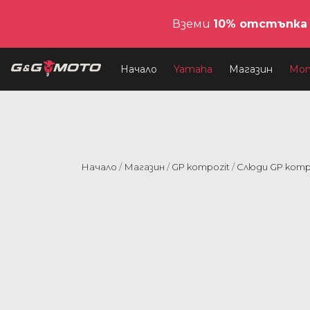
Вземи
10% отстъпка
Начало
Yamaha
Магазин
Мо
Начало
/
Магазин
/
GP kompozit
/
Слюди GP komp