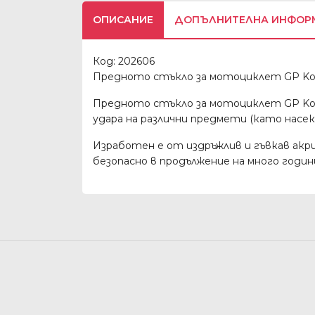
ОПИСАНИЕ
ДОПЪЛНИТЕЛНА ИНФОР
Код: 202606
Предното стъкло за мотоциклет GP Kom
Предното стъкло за мотоциклет GP Komp
удара на различни предмети (като насеком
Изработен е от издръжлив и гъвкав акри
безопасно в продължение на много годи