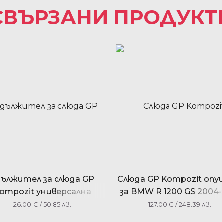
СВЪРЗАНИ ПРОДУКТ
дължител за слюда GP
Слюда GP Kompozit оп
ompozit универсална
за BMW R 1200 GS 2004-
26.00
€
/ 50.85 лв.
127.00
€
/ 248.39 лв.