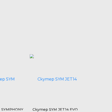
M SYMPHONY
Скутер SYM JET14 EVO
Скутер SYM