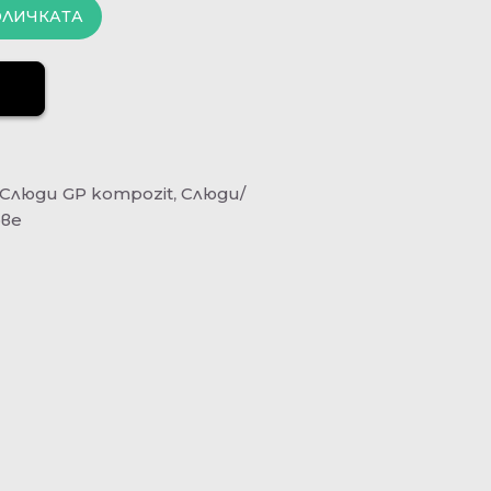
ОЛИЧКАТА
Слюди GP kompozit
,
Слюди/
ове