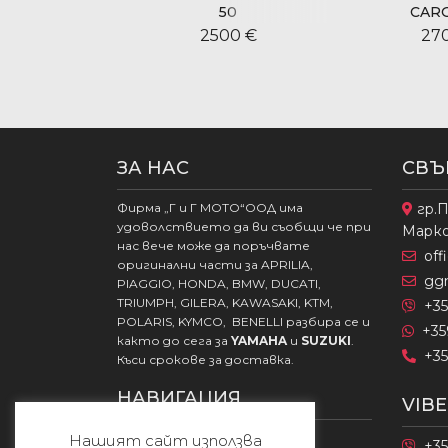
50
CARG
00 €
2500 €
27
ЗА НАС
СВЪ
Фирма „Г и Г МОТО“ООД има
гр.П
удоволствието да ви съобщи че при
Марк
нас вече може да поръчвате
of
оригинални части за APRILIA,
gg
PIAGGIO, HONDA, BMW, DUCATI,
TRIUMPH, GILERA, KAWASAKI, KTM,
+35
POLARIS, KYMCO, BENELLI разбира се и
+35
както до сега за
YAMAHA
и
SUZUKI
.
+35
Къси срокове за доставка.
НАВИГАЦИЯ
VIB
Начало
Нашият сайт използва
+35