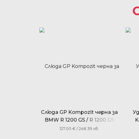
Слюда GP Kompozit черна за
У
BMW R 1200 GS / R 1200 GS
K
ADV 2004-2012
127.00
€
/ 248.39 лв.