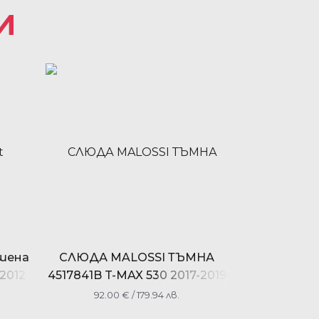
И
ушена
СЛЮДА MALOSSI ТЪМНА
2012
4517841B T-MAX 530 2017-2019
T-MAX 560 2020-2021
92.00
€
/ 179.94 лв.