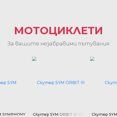
МОТОЦИКЛЕТИ
За вашите незабравими пътувания
M SYMPHONY
Скутер SYM ORBIT III 125
Скутер SY