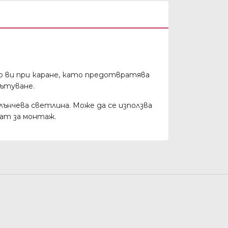
о ви при каране, като предотвратява
пътуване.
лънчева светлина. Може да се използва
ат за монтаж.