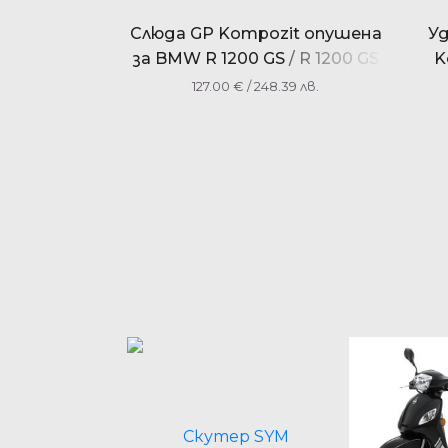
Слюда GP Kompozit опушена
У
за BMW R 1200 GS / R 1200 GS
K
ADV 2004-2012
127.00
€
/ 248.39 лв.