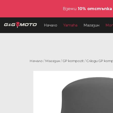
Вземи
10% отстъпка
Начало
Yamaha
Магазин
Мо
Начало
/
Магазин
/
GP kompozit
/
Слюди GP komp