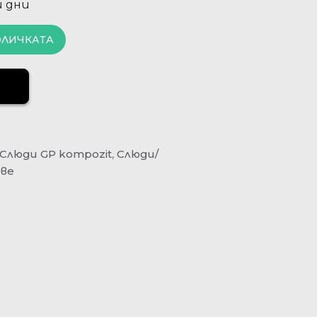
и дни
ОЛИЧКАТА
Слюди GP kompozit
,
Слюди/
ове