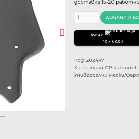
доставка 15-20 работн
ДОБАВИ В К
Купи с
13 x €8.00
Код:
202447
Категории:
GP kompozit
,
Универсални маски/Фар