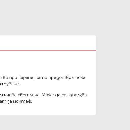
о ви при каране, като предотвратява
пътуване.
лънчева светлина. Може да се използва
ат за монтаж.