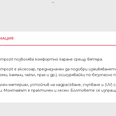
МАЦИЯ
pozit позволява комфортно каране срещу вятъра.
ozit е аксесоар, предназначен да подобри изживяванет
и, камъни, чакъл, прах и др.), осигурявайки по-безопасно 
лен материал, устойчив на надраскване, счупване и (UV) с
ни. Монтажът е практичен и лесен. Болтовете се изпращ