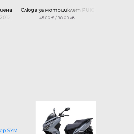
ушена
Слюда за мотоциклет PUIG
2012
45.00
€
/ 88.00 лв.