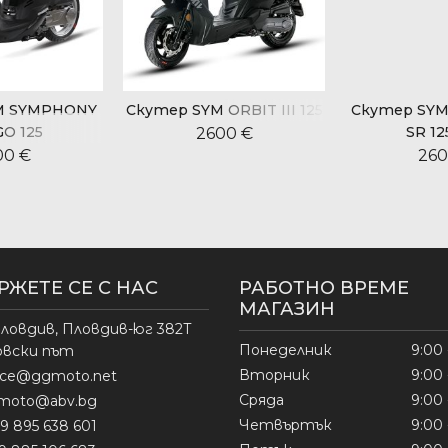
M SYMPHONY
Скутер SYM ORBIT III 125
Скутер SY
O 125
SR 12
2600 €
00 €
260
РЖЕТЕ СЕ С НАС
РАБОТНО ВРЕМЕ
МАГАЗИН
ловдив, Пловдив-юг 382Т
Понеделник
9:00 
овски път
Вторник
9:00 
fice@ggmoto.net
Сряда
9:00 
moto@abv.bg
Четвъртък
9:00 
9 895 638 601