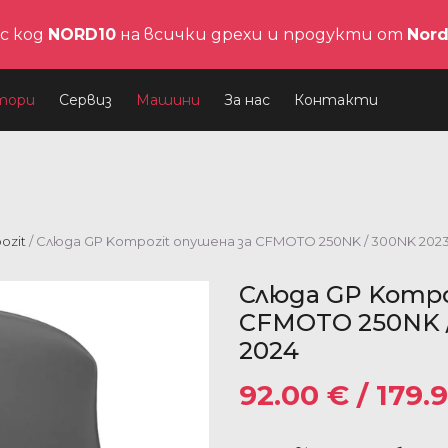
с код
NORD10
на всички дрехи и продукти от
Nor
тори
Сервиз
Машини
За нас
Контакти
ozit
/ Слюда GP Kompozit опушена за CFMOTO 250NK / 300NK 202
Слюда GP Kompo
CFMOTO 250NK /
2024
92.00
€
/ 179.