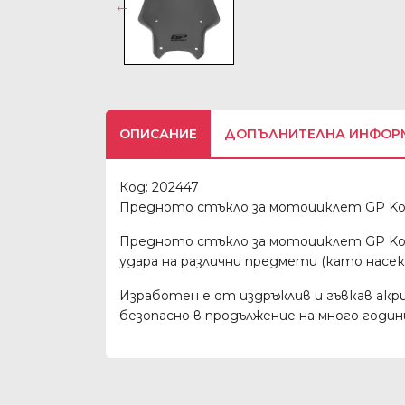
ОПИСАНИЕ
ДОПЪЛНИТЕЛНА ИНФОР
Код: 202447
Предното стъкло за мотоциклет GP Kom
Предното стъкло за мотоциклет GP Komp
удара на различни предмети (като насеком
Изработен е от издръжлив и гъвкав акри
безопасно в продължение на много годи