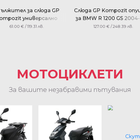
дължител за слюда GP
Слюда GP Kompozit оп
ompozit универсално
за BMW R 1200 GS 2004-
61.00
€
/ 119.31 лв.
127.00
€
/ 248.39 лв.
МОТОЦИКЛЕТИ
За вашите незабравими пътувания