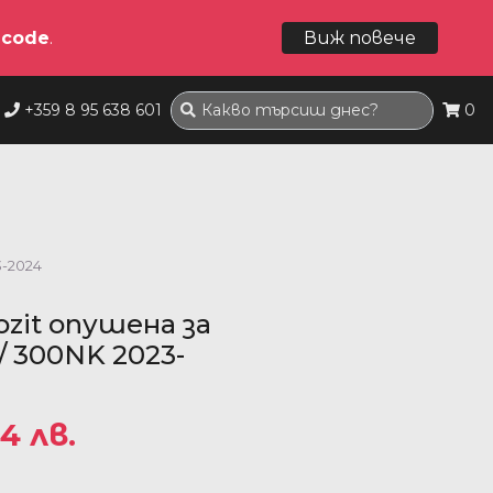
dcode
.
Виж повече
+359 8 95 638 601
0
3-2024
zit опушена за
 300NK 2023-
94 лв.