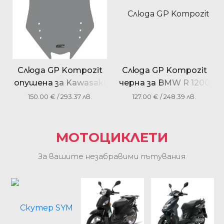
Слюда GP Kompozit
Слюда GP Kompozit
опушена за Kawasaki
черна за BMW R 1200
GTR 1400 2008-2016
GS / R 1200 GS ADV
150.00
€
/ 293.37 лв.
127.00
€
/ 248.39 лв.
2004-2012
МОТОЦИКЛЕТИ
За вашите незабравими пътувания