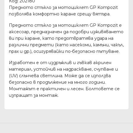
Код: 202180
Предното стъкло за мотоциклет GP Kompozit
позволява комфортно каране срещу вятъра.
Предното стъкло за мотоциклет GP Kompozit е
аксесоар, предназначен да подобри изживяването
ви при каране, като предотвратява удара на
различни предмети (като насекоми, камъни, чакъл,
прах и др.), осигурявайки по-безопасно пътуване.
Изработен е от издръжлив и гъвкав акрилен
материал, устойчив на надраскване, счупване и
(UV) слънчева светлина. Може да се използва
безопасно в продължение на много години.
Монтажът е практичен и лесен. Болтовете се
изпращат за монтаж.