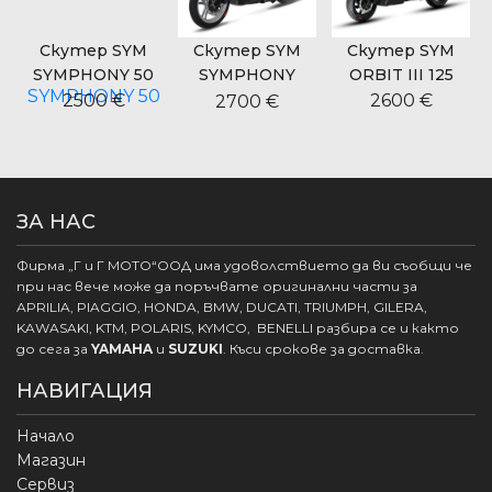
Скутер SYM
Скутер SYM
Скутер SYM
SYMPHONY 50
SYMPHONY
ORBIT III 125
CARGO 125
2500 €
2600 €
2700 €
ЗА НАС
Фирма „Г и Г МОТО“ООД има удоволствието да ви съобщи че
при нас вече може да поръчвате оригинални части за
APRILIA, PIAGGIO, HONDA, BMW, DUCATI, TRIUMPH, GILERA,
KAWASAKI, KTM, POLARIS, KYMCO, BENELLI разбира се и както
до сега за
YAMAHA
и
SUZUKI
. Къси срокове за доставка.
НАВИГАЦИЯ
Начало
Магазин
Сервиз