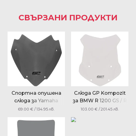
СВЪРЗАНИ ПРОДУКТИ
Спортна опушена
Слюда GP Kompozit
слюда за Yamaha
за BMW R 1200 GS / R
XMAX 250 / XMAX 300
1250 GS 2013-2023
69.00
€
/ 134.95 лв.
103.00
€
/ 201.45 лв.
/ XMAX 400 2018-2024
34 см.