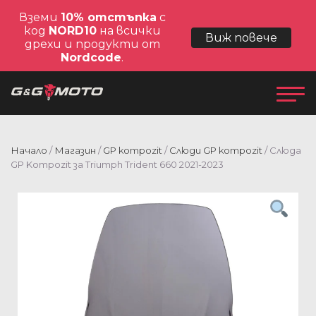
Вземи
10% отстъпка
с
код
NORD10
на всички
Виж повече
дрехи и продукти от
Nordcode
.
Начало
/
Магазин
/
GP kompozit
/
Слюди GP kompozit
/ Слюда
GP Kompozit за Triumph Trident 660 2021-2023