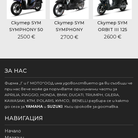
Скутер SYM
Скутер SYM
Скутер SYM
SYMPHONY 50
SYMPHONY
ORBIT III 125
CARGO 125
2500 €
2600 €
2700 €
ЗА НАС
Фирма „Г и Г МОТО“ООД има удоволствието да ви съобщи че
при нас вече може да поръчвате оригинални части за
APRILIA, PIAGGIO, HONDA, BMW, DUCATI, TRIUMPH, GILERA,
KAWASAKI, KTM, POLARIS, KYMCO, BENELLI разбира се и както
до сега за
YAMAHA
и
SUZUKI
. Къси срокове за доставка.
НАВИГАЦИЯ
Начало
Магазин