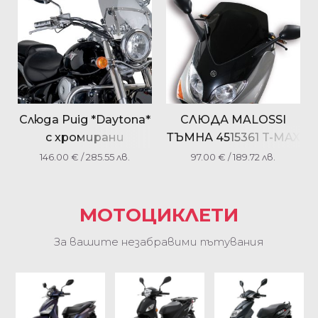
Слюда Puig *Daytona*
СЛЮДА MALOSSI
с хромирани
ТЪМНА 4515361 T-MAX
подпори малка
500 2001-2007
146.00
€
/ 285.55 лв.
97.00
€
/ 189.72 лв.
МОТОЦИКЛЕТИ
За вашите незабравими пътувания