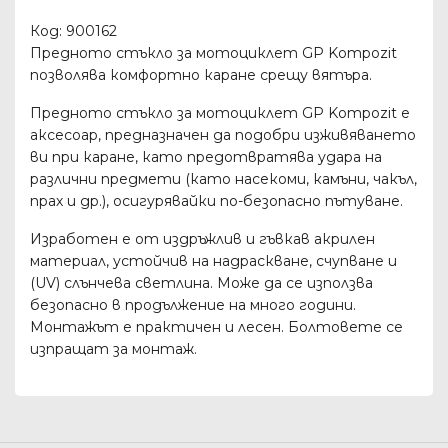
Код: 900162
Предното стъкло за мотоциклет GP Kompozit
позволява комфортно каране срещу вятъра.
Предното стъкло за мотоциклет GP Kompozit е
аксесоар, предназначен да подобри изживяването
ви при каране, като предотвратява удара на
различни предмети (като насекоми, камъни, чакъл,
прах и др.), осигурявайки по-безопасно пътуване.
Изработен е от издръжлив и гъвкав акрилен
материал, устойчив на надраскване, счупване и
(UV) слънчева светлина. Може да се използва
безопасно в продължение на много години.
Монтажът е практичен и лесен. Болтовете се
изпращат за монтаж.