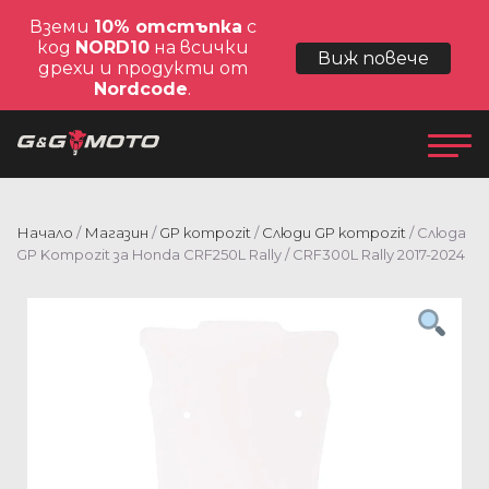
Вземи
10% отстъпка
с
код
NORD10
на всички
Виж повече
дрехи и продукти от
Nordcode
.
Начало
/
Магазин
/
GP kompozit
/
Слюди GP kompozit
/ Слюда
GP Kompozit за Honda CRF250L Rally / CRF300L Rally 2017-2024