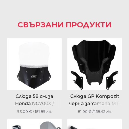
СВЪРЗАНИ ПРОДУКТИ
Слюда 58 см. за
Слюда GP Kompozit
Honda NC700X /
черна за Yamaha MT-
NC750X 2016-2020
07 2021-2023
93.00
€
/ 181.89 лв.
81.00
€
/ 158.42 лв.