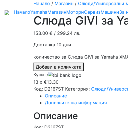
Начало
/
Магазин
/
Слюди/Универсални 
Начало
Yamaha
Магазин
Мотори
Сервиз
Машини
За 
Слюда GIVI за 
153.00
€
/ 299.24 лв.
Доставка 10 дни
количество за Слюда GIVI за Yamaha XM
Добави в количката
Купи с
13 x €13.30
Код:
D2167ST
Категория:
Слюди/Универс
Описание
Допълнителна информация
Описание
Код: D2167ST