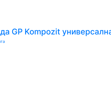
да GP Kompozit универсалн
ата