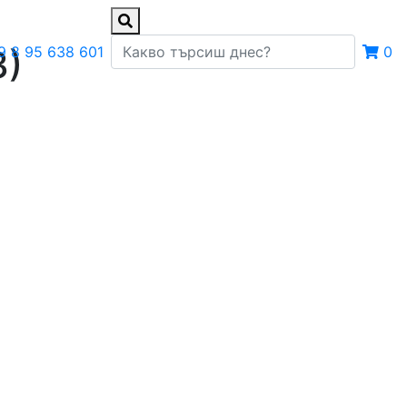
3)
9 8 95 638 601
0