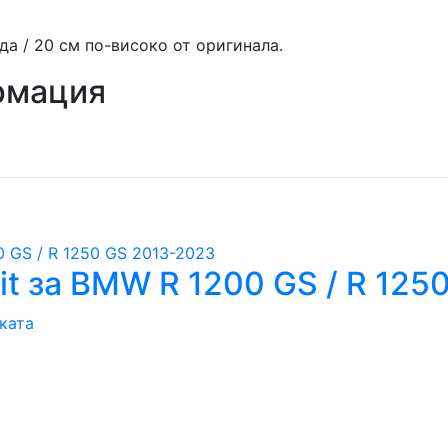
да / 20 см по-високо от оригинала.
рмация
t за BMW R 1200 GS / R 125
ката