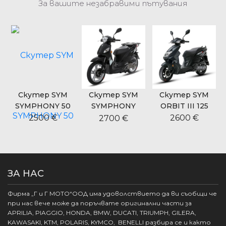
За вашите незабравими пътувания
Скутер SYM
Скутер SYM
Скутер SYM
SYMPHONY 50
SYMPHONY
ORBIT III 125
CARGO 125
2500 €
2600 €
2700 €
ЗА НАС
Фирма „Г и Г МОТО“ООД има удоволствието да ви съобщи че
при нас вече може да поръчвате оригинални части за
APRILIA, PIAGGIO, HONDA, BMW, DUCATI, TRIUMPH, GILERA,
KAWASAKI, KTM, POLARIS, KYMCO, BENELLI разбира се и както