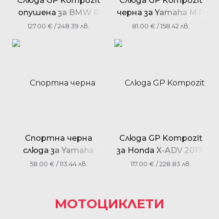
Слюда GP Kompozit
Слюда GP Kompozit
опушена за BMW R
черна за Yamaha MT-
1200 GS / R 1200 GS
07 2021-2023
127.00
€
/ 248.39 лв.
81.00
€
/ 158.42 лв.
ADV 2004-2012
Спортна черна
Слюда GP Kompozit
слюда за Yamaha
за Honda X-ADV 2017-
XMAX 250 / XMAX 300
2020
58.00
€
/ 113.44 лв.
117.00
€
/ 228.83 лв.
/ XMAX 400 2014-2017
35 см.
МОТОЦИКЛЕТИ