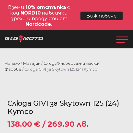
Вземи
10% отстъпка
с
код
NORD10
на всички
Виж повече
дрехи и продукти от
Nordcode
.
Начало
/
Магазин
/
Слюди/Универсални маски/
Фарове
/ Слюда GIVI за Skytown 125 (24) Kymco
Слюда GIVI за Skytown 125 (24)
Kymco
138.00
€
/ 269.90 лв.