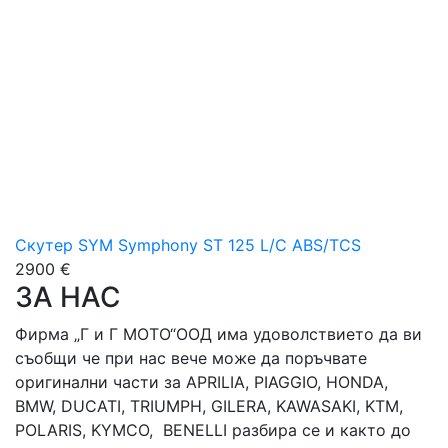
Скутер SYM Symphony ST 125 L/C ABS/TCS
2900 €
ЗА НАС
Фирма „Г и Г МОТО“ООД има удоволствието да ви
съобщи че при нас вече може да поръчвате
оригинални части за APRILIA, PIAGGIO, HONDA,
BMW, DUCATI, TRIUMPH, GILERA, KAWASAKI, KTM,
POLARIS, KYMCO, BENELLI разбира се и както до