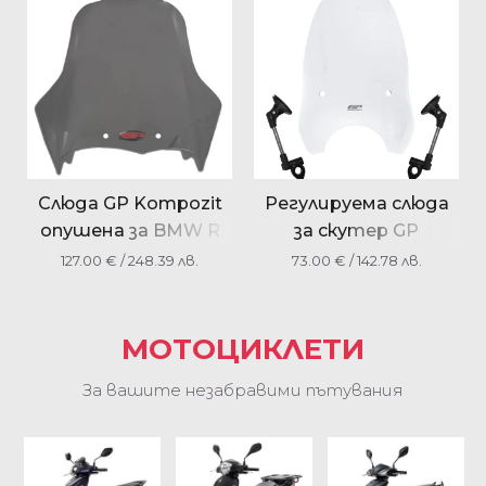
Слюда GP Kompozit
Регулируема слюда
опушена за BMW R
за скутер GP
1200 GS 2004-2012
Kompozit
127.00
€
/ 248.39 лв.
73.00
€
/ 142.78 лв.
универсална 54 см.
МОТОЦИКЛЕТИ
За вашите незабравими пътувания