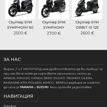
Скутер SYM
Скутер SYM
Скутер SYM
SYMPHONY 50
SYMPHONY
ORBIT III 125
CARGO 125
2500 €
2600 €
2700 €
ЗА НАС
Фирма „Г и Г МОТО“ООД има удоволствието да ви съобщи че
при нас вече може да поръчвате оригинални части за
APRILIA, PIAGGIO, HONDA, BMW, DUCATI, TRIUMPH, GILERA,
KAWASAKI, KTM, POLARIS, KYMCO, BENELLI разбира се и както
до сега за
YAMAHA
и
SUZUKI
. Къси срокове за доставка.
НАВИГАЦИЯ
Начало