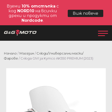
Вземи
10% отстъпка
с
код
NORD10
на всички
Виж повече
дрехи и продукти от
Nordcode
.
Начало
/
Магазин
/
Слюди/Универсални маски/
Фарове
/ Слюда GIVI за Kymco AK550 PREMIUM (2023)