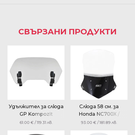
СВЪРЗАНИ ПРОДУКТИ
Удължител за слюда
Слюда 58 см. за
GP Kompozit
Honda NC700X /
универсално
NC750X 2016-2020
61.00
€
/ 119.31 лв.
93.00
€
/ 181.89 лв.