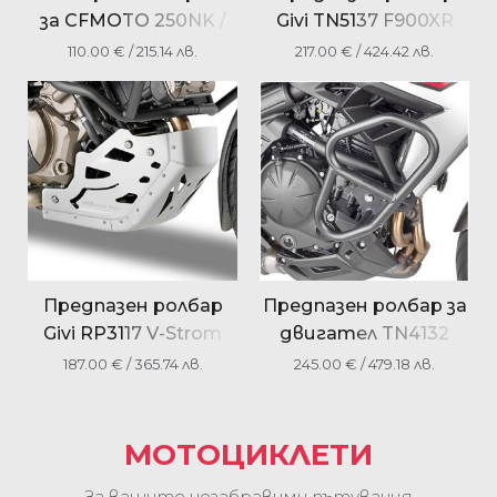
за CFMOTO 250NK /
Givi TN5137 F900XR
300NK 2018-2024
2020 Bmw
110.00
€
/ 215.14 лв.
217.00
€
/ 424.42 лв.
Предпазен ролбар
Предпазен ролбар за
Givi RP3117 V-Strom
двигател TN4132
1050 (2020) Suzuki
Kawasaki Versys 650
187.00
€
/ 365.74 лв.
245.00
€
/ 479.18 лв.
2022
МОТОЦИКЛЕТИ
За вашите незабравими пътувания