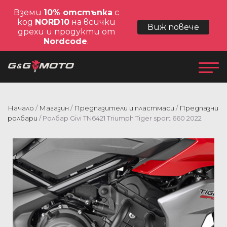
Вземи
10% отстъпка
с
код
NORD10
на всички
Виж повече
дрехи и продукти от
Nordcode
.
Начало
/
Магазин
/
Предпазители и пластмаси
/
Предпазни
ролбари
/ Ролбар Givi TN6421 Triumph Tiger sport 660 2022