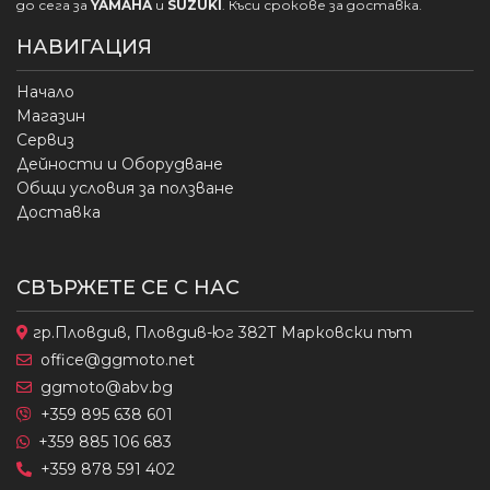
до сега за
YAMAHA
и
SUZUKI
. Къси срокове за доставка.
НАВИГАЦИЯ
Начало
Магазин
Сервиз
Дейности и Оборудване
Общи условия за ползване
Доставка
СВЪРЖЕТЕ СЕ С НАС
гр.Пловдив, Пловдив-юг 382Т Марковски път
office@ggmoto.net
ggmoto@abv.bg
+359 895 638 601
+359 885 106 683
+359 878 591 402