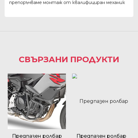
препоръчваме монтаж от квалифициран механик
СВЪРЗАНИ ПРОДУКТИ
Предпазен ролбар
Предпазен ролбар