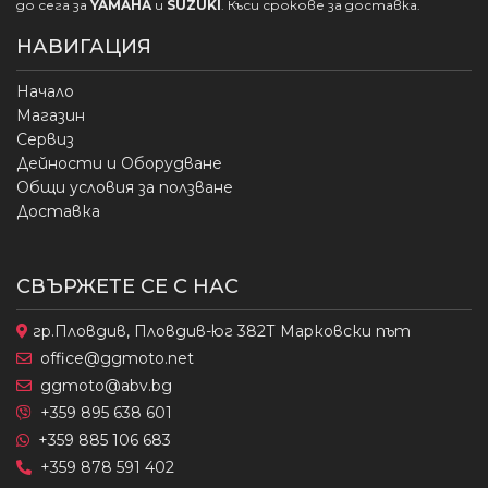
до сега за
YAMAHA
и
SUZUKI
. Къси срокове за доставка.
НАВИГАЦИЯ
Начало
Магазин
Сервиз
Дейности и Оборудване
Общи условия за ползване
Доставка
СВЪРЖЕТЕ СЕ С НАС
гр.Пловдив, Пловдив-юг 382Т Марковски път
office@ggmoto.net
ggmoto@abv.bg
+359 895 638 601
+359 885 106 683
+359 878 591 402