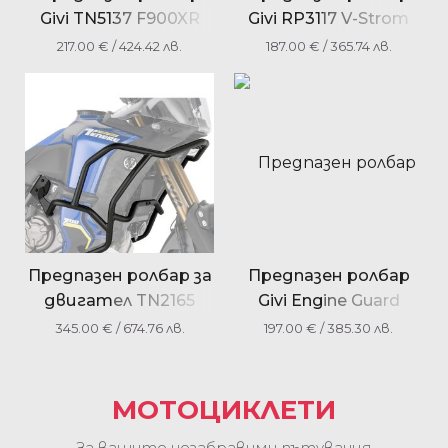
Givi TN5137 F900XR
Givi RP3117 V-Strom
2020 Bmw
1050 (2020) Suzuki
217.00
€
/ 424.42 лв.
187.00
€
/ 365.74 лв.
Предпазен ролбар за
Предпазен ролбар
двигател TN2165
Givi Engine Guard
YAMAHA TENERE 700
TN9050 HIMALAYAN
345.00
€
/ 674.76 лв.
197.00
€
/ 385.30 лв.
WORLD RAID (22)
(18 > 19) ROYAL
ENFIELD
МОТОЦИКЛЕТИ
За вашите незабравими пътувания