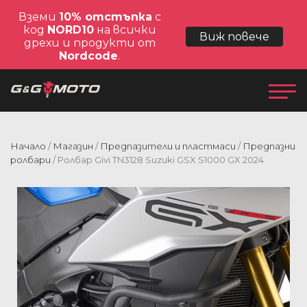
Вземи
10% отстъпка
с
код
NORD10
на всички
Виж повече
дрехи и продукти от
Nordcode
.
Начало
/
Магазин
/
Предпазители и пластмаси
/
Предпазни
ролбари
/ Ролбар Givi TN3128 Suzuki GSX S1000 GX 2024