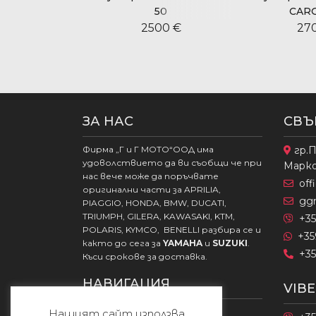
50
CARG
00 €
2500 €
27
ЗА НАС
СВЪ
Фирма „Г и Г МОТО“ООД има
гр.П
удоволствието да ви съобщи че при
Марк
нас вече може да поръчвате
of
оригинални части за APRILIA,
gg
PIAGGIO, HONDA, BMW, DUCATI,
TRIUMPH, GILERA, KAWASAKI, KTM,
+35
POLARIS, KYMCO, BENELLI разбира се и
+35
както до сега за
YAMAHA
и
SUZUKI
.
+35
Къси срокове за доставка.
НАВИГАЦИЯ
VIB
Начало
Нашият сайт използва