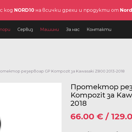
с код
NORD10
на всички дрехи и продукти от
Nor
тори
Сервиз
Машини
За нас
Контакти
ротектор резервоар GP Kompozit за Kawasaki Z800 2013-2018
Протектор рез
Kompozit за Kaw
2018
66.00
€
/ 129.