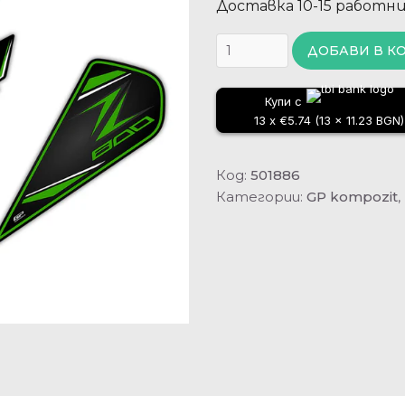
Доставка 10-15 работн
ДОБАВИ В К
Купи с
13 x €5.74 (13 x 11.23 BGN)
Код:
501886
Категории:
GP kompozit
,