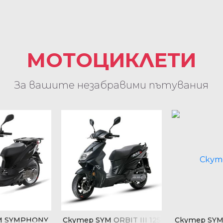
МОТОЦИКЛЕТИ
За вашите незабравими пътувания
M SYMPHONY
Скутер SYM ORBIT III 125
Скутер SY