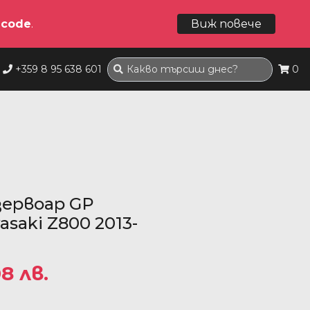
dcode
.
Виж повече
+359 8 95 638 601
0
ервоар GP
asaki Z800 2013-
08 лв.