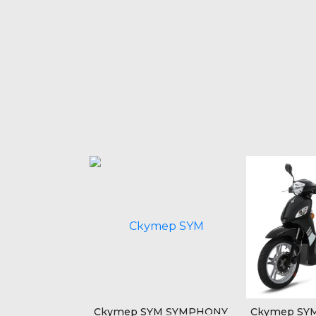
SYM MIO 50
Скутер SYM SYMPHONY
Скутер SY