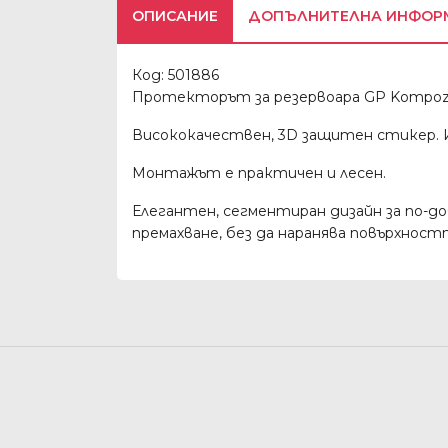
ОПИСАНИЕ
ДОПЪЛНИТЕЛНА ИНФОР
Код: 501886
Протекторът за резервоара GP Kompozi
Висококачествен, 3D защитен стикер. 
Монтажът е практичен и лесен.
Елегантен, сегментиран дизайн за по-до
премахване, без да наранява повърхност