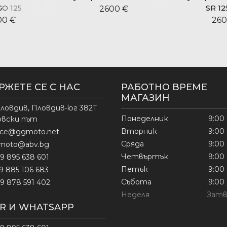
O 125
SR 12
2600 €
00 €
260
РЖЕТЕ СЕ С НАС
РАБОТНО ВРЕМЕ
МАГАЗИН
ловдив, Пловдив-юг 382Т
Понеделник
9:00 
овски път
Вторник
9:00 
fice@ggmoto.net
Сряда
9:00 
moto@abv.bg
Четвъртък
9:00 
9 895 638 601
Петък
9:00 
9 885 106 683
Събота
9:00 
9 878 591 402
Неделя
Затв
ER И WHATSAPP