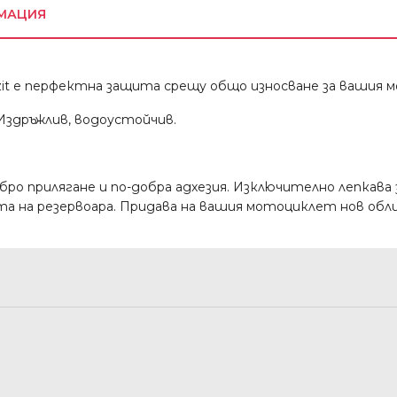
МАЦИЯ
t е перфектна защита срещу общо износване за вашия 
Издръжлив, водоустойчив.
бро прилягане и по-добра адхезия. Изключително лепкава з
та на резервоара. Придава на вашия мотоциклет нов облик