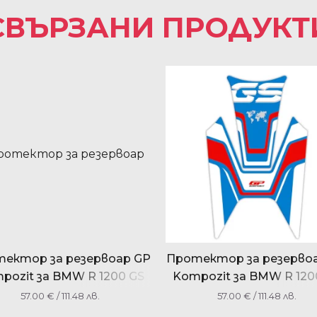
СВЪРЗАНИ ПРОДУКТ
ектор за резервоар GP
Протектор за резерво
pozit за BMW R 1200 GS
Kompozit за BMW R 120
2013-2023
2013-2023
57.00
€
/ 111.48 лв.
57.00
€
/ 111.48 лв.