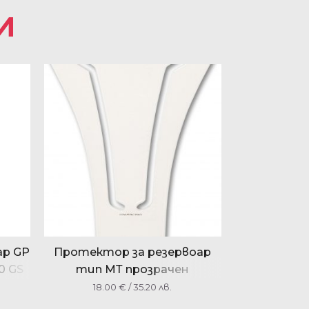
И
ар GP
Протектор за резервоар
0 GS
тип МТ прозрачен
18.00
€
/ 35.20 лв.