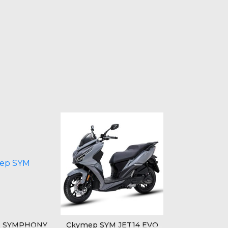
M SYMPHONY
Скутер SYM JET14 EVO
Скутер SYM