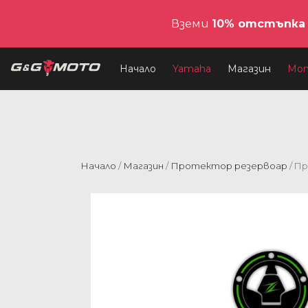
Вземи
10% отстъпка
Начало
Yamaha
Магазин
Мо
Начало
/
Магазин
/
Протектор резeрвоар
/ П