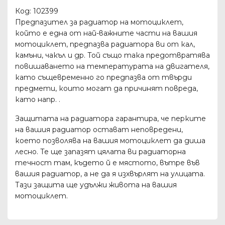
Код: 102399
Предпазител за радиатор на мотоциклет,
който е една от най-важните части на вашия
мотоциклет, предпазва радиатора ви от кал,
камъни, чакъл и др. Той също така предотвратява
повишаването на температурата на двигателя,
като същевременно го предпазва от твърди
предмети, които могат да причинят повреда,
като напр. .
Защитата на радиатора гарантира, че перките
на вашия радиатор остават неповредени,
което позволява на вашия мотоциклет да диша
лесно. Те ще запазят цялата ви радиаторна
течност там, където й е мястото, вътре във
вашия радиатор, а не да я изхвърлят на улицата.
Тази защита ще удължи живота на вашия
мотоциклет.