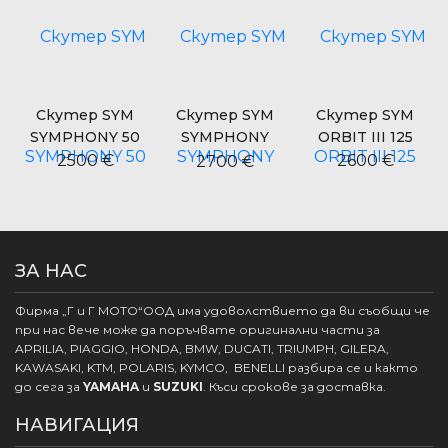
Скутер SYM
Скутер SYM
Скутер SYM
SYMPHONY 50
SYMPHONY
ORBIT III 125
CARGO 125
2500 €
2600 €
2700 €
ЗА НАС
Фирма „Г и Г МОТО“ООД има удоволствието да ви съобщи че
при нас вече може да поръчвате оригинални части за
APRILIA, PIAGGIO, HONDA, BMW, DUCATI, TRIUMPH, GILERA,
KAWASAKI, KTM, POLARIS, KYMCO, BENELLI разбира се и както
до сега за
YAMAHA
и
SUZUKI
. Къси срокове за доставка.
НАВИГАЦИЯ