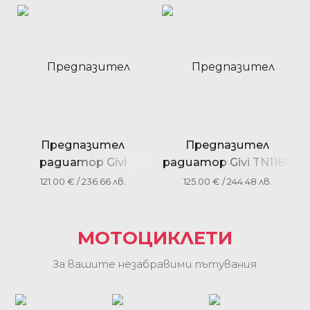
STROM (2017)
TRIUMPH TIGER 900
(2020)
Предпазител
Предпазител
радиатор Givi
радиатор Givi TN1160
Radiator Guard PR1185
Honda CMX 500
121.00
€
/ 236.66 лв.
125.00
€
/ 244.48 лв.
HONDA CB 650 R ‘2021
REBEL (17-18)
МОТОЦИКЛЕТИ
За вашите незабравими пътувания