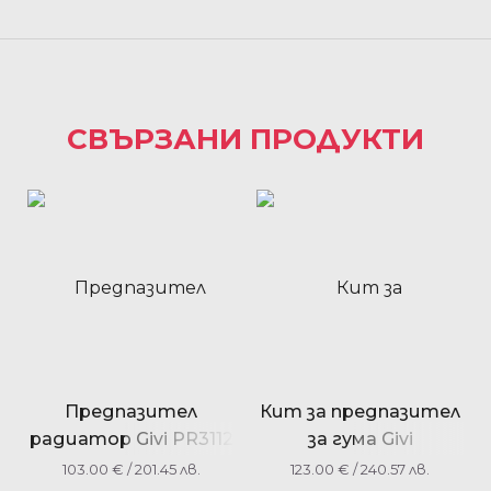
СВЪРЗАНИ ПРОДУКТИ
Предпазител
Кит за предпазител
радиатор Givi PR3112
за гума Givi
Suzuki DL650 V-
RM6415KIT RM02 за
103.00
€
/ 201.45 лв.
123.00
€
/ 240.57 лв.