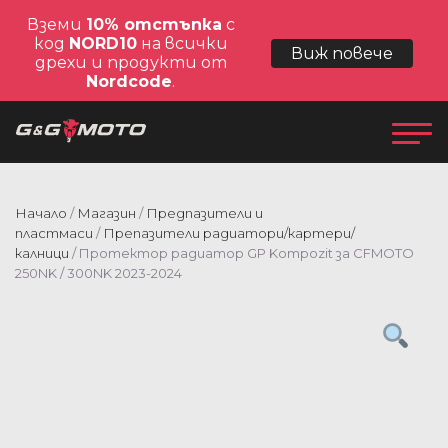
Вземи
10% отстъпка
с
код
NORD10
на всички
Виж повече
дрехи и продукти от
Nordcode
.
Начало
/
Магазин
/
Предпазители и
пластмаси
/
Препазители радиатори/картери/
калници
/ Протектор радиатор GP Kompozit за CFMOTO
250NK / 300NK 2023-2024