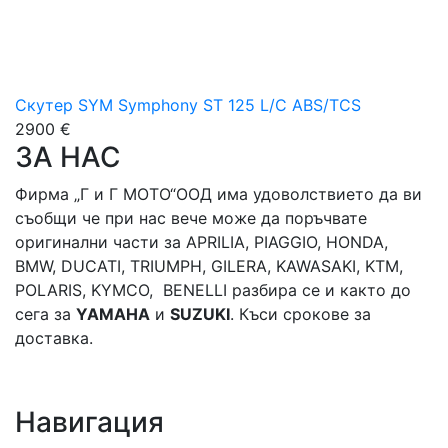
Скутер SYM Symphony ST 125 L/C ABS/TCS
2900 €
ЗА НАС
Фирма „Г и Г МОТО“ООД има удоволствието да ви
съобщи че при нас вече може да поръчвате
оригинални части за APRILIA, PIAGGIO, HONDA,
BMW, DUCATI, TRIUMPH, GILERA, KAWASAKI, KTM,
POLARIS, KYMCO, BENELLI разбира се и както до
сега за
YAMAHA
и
SUZUKI
. Къси срокове за
доставка.
Навигация