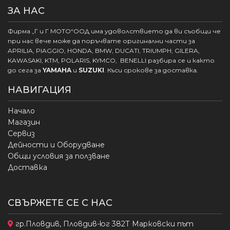
ЗА НАС
Фирма „Г и Г МОТО“ООД има удоволствието да ви съобщи че
при нас вече може да поръчвате оригинални части за
APRILIA, PIAGGIO, HONDA, BMW, DUCATI, TRIUMPH, GILERA,
KAWASAKI, KTM, POLARIS, KYMCO, BENELLI разбира се и както
до сега за
YAMAHA
и
SUZUKI
. Къси срокове за доставка.
НАВИГАЦИЯ
Начало
Магазин
Сервиз
Дейности и Оборудване
Общи условия за ползване
Доставка
СВЪРЖЕТЕ СЕ С НАС
гр.Пловдив, Пловдив-юг 382Т Марковски път