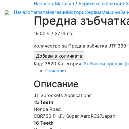
Начало
/
Магазин
/
Вериги и зъбчатки
/
З
Начало
Yamaha
Магазин
Мотори
Сервиз
Машини
За 
Предна зъбчатка
19.00
€
/ 37.16 лв.
количество за Предна зъбчатка JTF.339-1
Добави в количката
Код:
3620
Категория:
Зъбчатки предни (
Описание
Описание
JT Sprockets Applications
15 Teeth
Honda Road
CBR750 FH,FJ Super AeroRC27Japan
16 Teeth