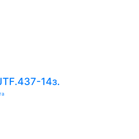
JTF.437-14з.
та