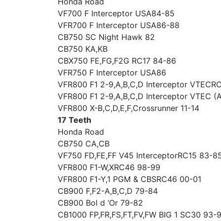
Honda Road
VF700 F Interceptor USA84-85
VFR700 F Interceptor USA86-88
CB750 SC Night Hawk 82
CB750 KA,KB
CBX750 FE,FG,F2G RC17 84-86
VFR750 F Interceptor USA86
VFR800 F1 2-9,A,B,C,D Interceptor VTECR
VFR800 F1 2-9,A,B,C,D Interceptor VTEC 
VFR800 X-B,C,D,E,F,Crossrunner 11-14
17 Teeth
Honda Road
CB750 CA,CB
VF750 FD,FE,FF V45 InterceptorRC15 83-8
VFR800 F1-W,XRC46 98-99
VFR800 F1-Y,1 PGM & CBSRC46 00-01
CB900 F,F2-A,B,C,D 79-84
CB900 Bol d ‘Or 79-82
CB1000 FP,FR,FS,FT,FV,FW BIG 1 SC30 93-