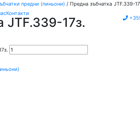
ъбчатки предни (пиньони)
/ Предна зъбчатка JTF.339-17
нас
Контакти
 JTF.339-17з.
+35
7з.
пиньони)