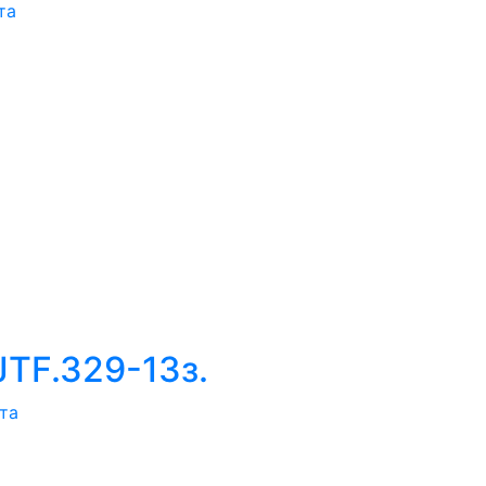
та
JTF.329-13з.
та