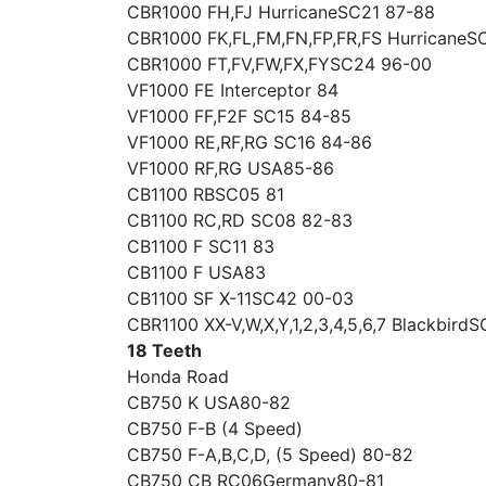
CBR1000 FH,FJ HurricaneSC21 87-88
CBR1000 FK,FL,FM,FN,FP,FR,FS HurricaneS
CBR1000 FT,FV,FW,FX,FYSC24 96-00
VF1000 FE Interceptor 84
VF1000 FF,F2F SC15 84-85
VF1000 RE,RF,RG SC16 84-86
VF1000 RF,RG USA85-86
CB1100 RBSC05 81
CB1100 RC,RD SC08 82-83
CB1100 F SC11 83
CB1100 F USA83
CB1100 SF X-11SC42 00-03
CBR1100 XX-V,W,X,Y,1,2,3,4,5,6,7 Blackbird
18 Teeth
Honda Road
CB750 K USA80-82
CB750 F-B (4 Speed)
CB750 F-A,B,C,D, (5 Speed) 80-82
CB750 CB RC06Germany80-81