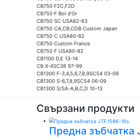
CB750 F2C,F2D
CB750 F Bol d’Or
CB750 SC USA82-83
CB750 CA,CB,CDB Custom Japan
CB750 C USA80-82
CB750 Custom France
CB750 F USA80-82
CB1100 D,E 13-14
CB X-4SC38 97-99
CB1300 F-3,4,5,6,7,8,9SC54 03-09
CB1300 S-6,7,8,9SC54 06-09
CB1300 S/SA-A,B,C,D 10-13
Свързани продукти
Предна зъбчатка J