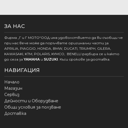
ЗА НАС
Фирма „Г и Г МОТО“ООД има удоволствието да ви съобщи че
при нас вече може да поръчвате оригинални части за
APRILIA, PIAGGIO, HONDA, BMW, DUCATI, TRIUMPH, GILERA,
KAWASAKI, KTM, POLARIS, KYMCO, BENELLI разбира се и както
до сега за
YAMAHA
и
SUZUKI
. Къси срокове за доставка.
НАВИГАЦИЯ
Начало
Магазин
Сервиз
Дейности и Оборудване
Общи условия за ползване
Доставка