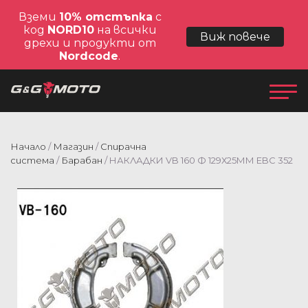
Вземи
10% отстъпка
с
код
NORD10
на всички
Виж повече
дрехи и продукти от
Nordcode
.
Начало
/
Магазин
/
Спирачна
система
/
Барабан
/ НАКЛАДКИ VB 160 Ф 129Х25ММ EBC 352