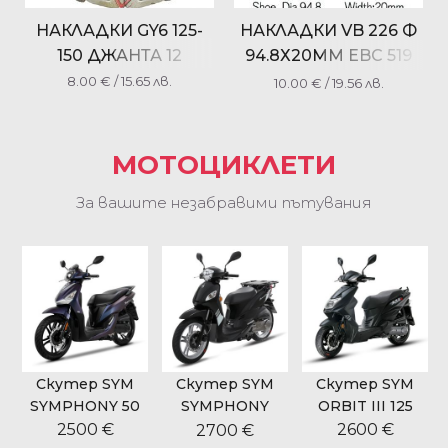
НАКЛАДКИ GY6 125-
НАКЛАДКИ VB 226 Ф
150 ДЖАНТА 12
94.8Х20ММ EBC 519
502 FERODO FSB764
8.00
€
/ 15.65 лв.
10.00
€
/ 19.56 лв.
NHC MBS2209
МОТОЦИКЛЕТИ
За вашите незабравими пътувания
Скутер SYM
Скутер SYM
Скутер SYM
SYMPHONY 50
SYMPHONY
ORBIT III 125
CARGO 125
2500 €
2600 €
2700 €