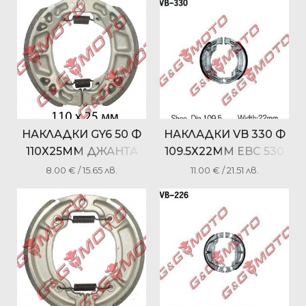
НАКЛАДКИ GY6 50 Ф
НАКЛАДКИ VB 330 Ф
110Х25ММ ДЖАНТА
109.5Х22ММ EBC 530
10″
FERODO FSB883 NHC
8.00
€
/ 15.65 лв.
11.00
€
/ 21.51 лв.
MBS3317