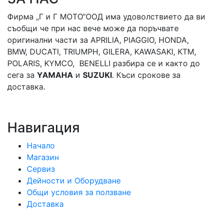
Фирма „Г и Г МОТО“ООД има удоволствието да ви
съобщи че при нас вече може да поръчвате
оригинални части за APRILIA, PIAGGIO, HONDA,
BMW, DUCATI, TRIUMPH, GILERA, KAWASAKI, KTM,
POLARIS, KYMCO, BENELLI разбира се и както до
сега за
YAMAHA
и
SUZUKI
. Къси срокове за
доставка.
Навигация
Начало
Магазин
Сервиз
Дейности и Оборудване
Общи условия за ползване
Доставка