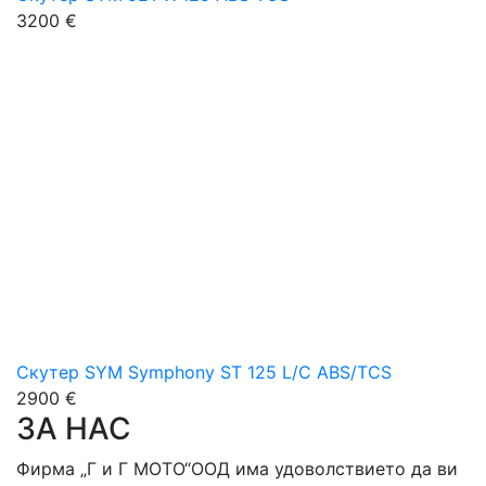
3200 €
Скутер SYM Symphony ST 125 L/C ABS/TCS
2900 €
ЗА НАС
Фирма „Г и Г МОТО“ООД има удоволствието да ви