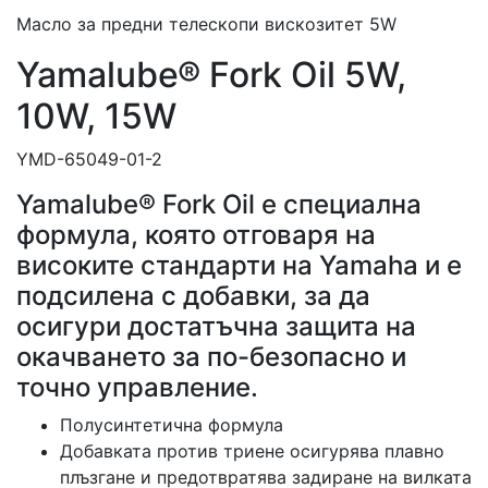
Масло за предни телескопи вискозитет 5W
Yamalube® Fork Oil 5W,
10W, 15W
YMD-65049-01-2
Yamalube® Fork Oil е специална
формула, която отговаря на
високите стандарти на Yamaha и е
подсилена с добавки, за да
осигури достатъчна защита на
окачването за по-безопасно и
точно управление.
Полусинтетична формула
Добавката против триене осигурява плавно
плъзгане и предотвратява задиране на вилката