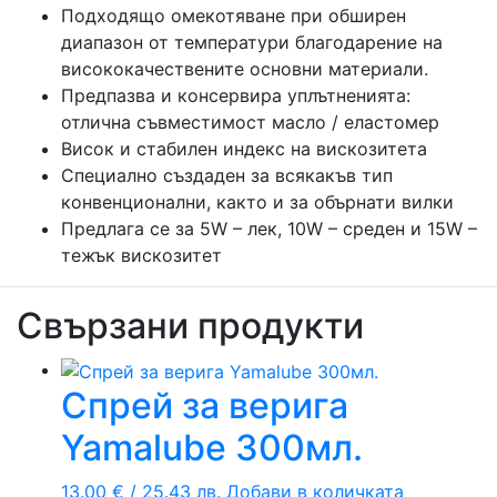
Подходящо омекотяване при обширен
диапазон от температури благодарение на
висококачествените основни материали.
Предпазва и консервира уплътненията:
отлична съвместимост масло / еластомер
Висок и стабилен индекс на вискозитета
Специално създаден за всякакъв тип
конвенционални, както и за обърнати вилки
Предлага се за 5W – лек, 10W – среден и 15W –
тежък вискозитет
Свързани продукти
Спрей за верига
Yamalube 300мл.
13.00
€
/ 25.43 лв.
Добави в количката