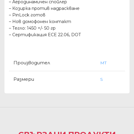
– Аеродинамичен спойлер
– Козирка против надраскване
– PinLock готов
– Нов домофонен контакт
– Тегло: 1450 +/- 50 гр
– Сертификация ECE 22.06, DOT
Производител
MT
Размери
S