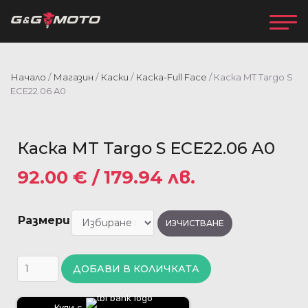
Начало
/
Магазин
/
Каски
/
Каска-Full Face
/ Каска MT Targo S
ECE22.06 A0
Каска MT Targo S ECE22.06 A0
92.00
€
/ 179.94 лв.
Размери
ИЗЧИСТВАНЕ
ДОБАВИ В КОЛИЧКАТА
Купи с