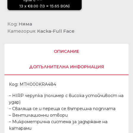
13 x €8.00 (13 x 15.65 BGN)
Код:
Няма
Категория:
Каска-Full Face
ОПИСАНИЕ
ДОПЪЛНИТЕЛНА ИНФОРМАЦИЯ
Код: MTH000KRA484
– HIRP черупка (полимер с висока устойчивост на
удар)
– Сваляща се и переща се вътрешна подплата
– Вентилационни отвори
– Микрометрична система за задържане на
катарами