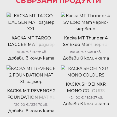
СВЪРЗАНИ ПРОДУКТИ
КАСКА MT TARGO
Каска MT Thunder 4
DAGGER МАТ размер
SV Exeo Мат черно-
XXL
червено
96.00
€
/ 187.76 лв.
156.00
€
/ 305.11 лв.
Добави в количката
Добави в количката
КАСКА SHOEI NXR
КАСКА MT REVENGE 2
MONO COLOURS
FOUNDATION МАТ XL
424.00
€
/ 829.27 лв.
размер
Добави в количката
120.00
€
/ 234.70 лв.
Добави в количката