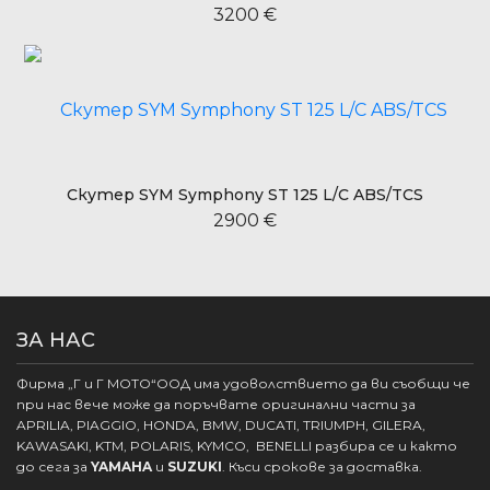
3200 €
Скутер SYM Symphony ST 125 L/C ABS/TCS
2900 €
ЗА НАС
Фирма „Г и Г МОТО“ООД има удоволствието да ви съобщи че
при нас вече може да поръчвате оригинални части за
APRILIA, PIAGGIO, HONDA, BMW, DUCATI, TRIUMPH, GILERA,
KAWASAKI, KTM, POLARIS, KYMCO, BENELLI разбира се и както
до сега за
YAMAHA
и
SUZUKI
. Къси срокове за доставка.