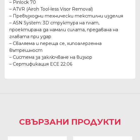
– Pinlock 70
– ATVR (Airoh Tool-less Visor Removal)
– Превъзходни технически текстилни изделия
– ASN System: 3D структура на плат,
проектирана да намали силата, предавана на
главата при удар
– Сваляема и переща се, хипоалергенна
вътрешност
– Система за заключване на визьор
– Сертификация ECE 22.06
СВЪРЗАНИ ПРОДУКТИ