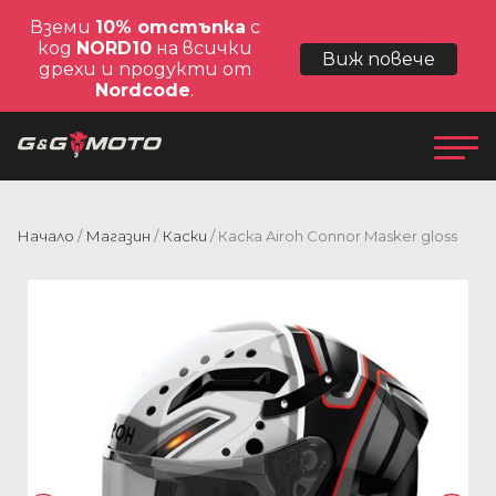
Вземи
10% отстъпка
с
код
NORD10
на всички
Виж повече
дрехи и продукти от
Nordcode
.
Начало
/
Магазин
/
Каски
/ Каска Airoh Connor Masker gloss