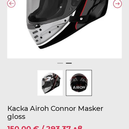
Каска Airoh Connor Masker
gloss
150.00
€
/ 293.37 лв.