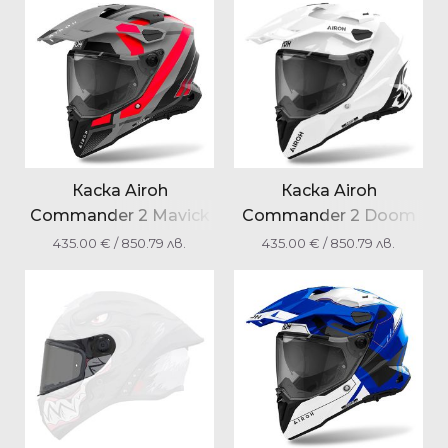
Каска Airoh
Каска Airoh
Commander 2 Mavick
Commander 2 Doom
orange мат
white gloss лак
435.00
€
/ 850.79 лв.
435.00
€
/ 850.79 лв.