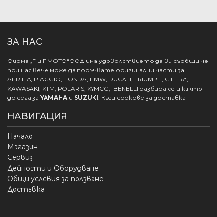
ЗА НАС
Фирма „Г и Г МОТО“ООД има удоволствието да ви съобщи че
при нас вече може да поръчвате оригинални части за
APRILIA, PIAGGIO, HONDA, BMW, DUCATI, TRIUMPH, GILERA,
KAWASAKI, KTM, POLARIS, KYMCO, BENELLI разбира се и както
до сега за
YAMAHA
и
SUZUKI
. Къси срокове за доставка.
НАВИГАЦИЯ
Начало
Магазин
Сервиз
Дейности и Оборудване
Общи условия за ползване
Доставка