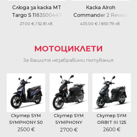
Слюда за каска MT
Каска Airoh
Targo S 1183500447
Commander 2 Reveal
V14B опушен
blue лак
27.00
€
/ 52.81 лв.
435.00
€
/ 850.79 лв.
МОТОЦИКЛЕТИ
За вашите незабравими пътувания
Скутер SYM
Скутер SYM
Скутер SYM
SYMPHONY 50
SYMPHONY
ORBIT III 125
CARGO 125
2500 €
2600 €
2700 €