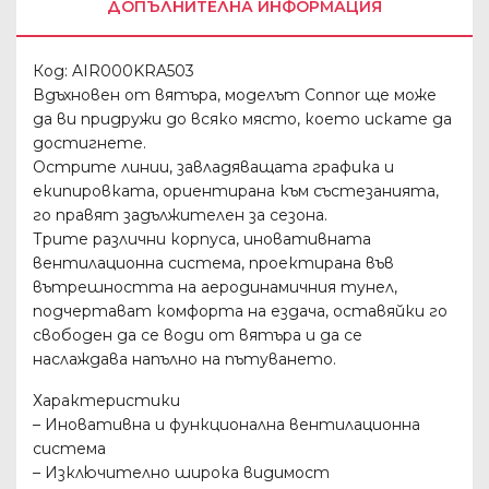
ДОПЪЛНИТЕЛНА ИНФОРМАЦИЯ
Код: AIR000KRA503
Вдъхновен от вятъра, моделът Connor ще може
да ви придружи до всяко място, което искате да
достигнете.
Острите линии, завладяващата графика и
екипировката, ориентирана към състезанията,
го правят задължителен за сезона.
Трите различни корпуса, иновативната
вентилационна система, проектирана във
вътрешността на аеродинамичния тунел,
подчертават комфорта на ездача, оставяйки го
свободен да се води от вятъра и да се
наслаждава напълно на пътуването.
Характеристики
– Иновативна и функционална вентилационна
система
– Изключително широка видимост