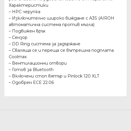
Характеристики
– HPC черупка
– Изключително широко виждане с A3S (AIROH
автоматична система против мъгла)
– Подвижен връх
– Сензор
– DD Ring система за задържане
– Сваляща се и переща се вътрешна подплата
Coolmax
– Вентилационни отвори
– Готов за Bluetooth
– Включени стоп вятър и Pinlock 120 XLT
– Одобрен ECE 22.06