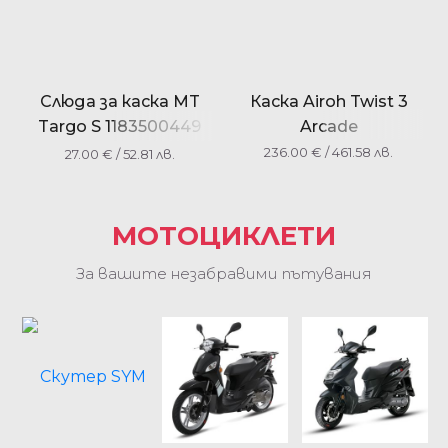
Слюда за каска MT
Каска Airoh Twist 3
Targo S 1183500449
Arcade
V14B тъмен
236.00
€
/ 461.58 лв.
27.00
€
/ 52.81 лв.
МОТОЦИКЛЕТИ
За вашите незабравими пътувания