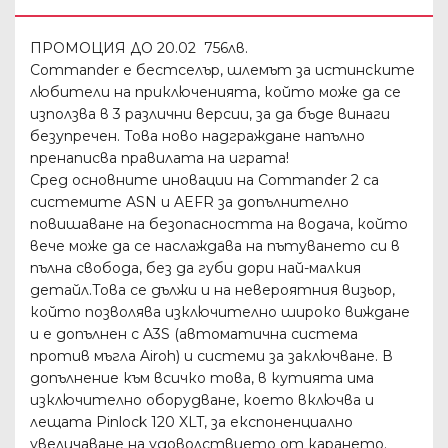
ПРОМОЦИЯ ДО 20.02 756лв.
Commander е бестселър, шлемът за истинските
любители на приключенията, който може да се
използва в 3 различни версии, за да бъде винаги
безупречен. Това ново надграждане напълно
пренаписва правилата на играта!
Сред основните иновации на Commander 2 са
системите ASN и AEFR за допълнително
повишаване на безопасността на водача, който
вече може да се наслаждава на пътуването си в
пълна свобода, без да губи дори най-малкия
детайл.Това се дължи и на невероятния визьор,
който позволява изключително широко виждане
и е допълнен с A3S (автоматична система
против мъгла Airoh) и системи за заключване. В
допълнение към всичко това, в кутията има
изключително оборудване, което включва и
лещата Pinlock 120 XLT, за експоненциално
увеличаване на удоволствието от карането.