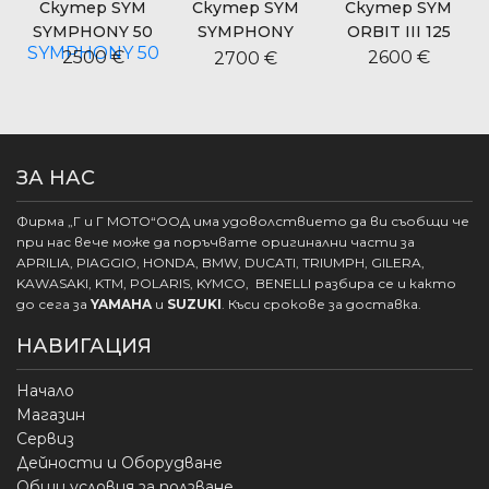
Скутер SYM
Скутер SYM
Скутер SYM
Ску
YMPHONY 50
SYMPHONY
ORBIT III 125
SYMP
CARGO 125
1
2500 €
2600 €
2700 €
2
ЗА НАС
Фирма „Г и Г МОТО“ООД има удоволствието да ви съобщи че
при нас вече може да поръчвате оригинални части за
APRILIA, PIAGGIO, HONDA, BMW, DUCATI, TRIUMPH, GILERA,
KAWASAKI, KTM, POLARIS, KYMCO, BENELLI разбира се и както
до сега за
YAMAHA
и
SUZUKI
. Къси срокове за доставка.
НАВИГАЦИЯ
Начало
Магазин
Сервиз
Дейности и Оборудване
Общи условия за ползване