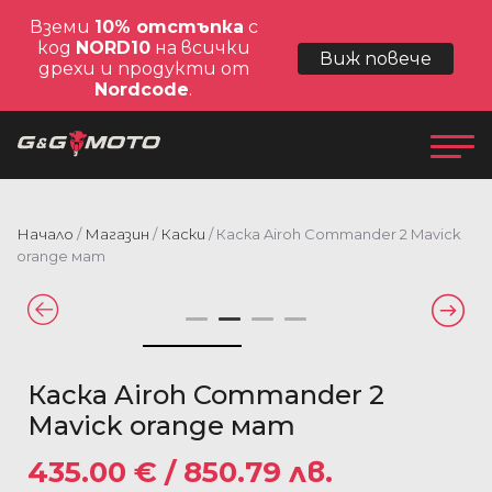
Вземи
10% отстъпка
с
код
NORD10
на всички
Виж повече
дрехи и продукти от
Nordcode
.
Начало
/
Магазин
/
Каски
/ Каска Airoh Commander 2 Mavick
orange мат
Каска Airoh Commander 2
Mavick orange мат
435.00
€
/ 850.79 лв.