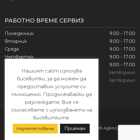
РАБОТНО ВРЕМЕ СЕРВИЗ
Понеделник
9:00 - 17:00
Вторник
9:00 - 17:00
Сряда
9:00 - 17:00
Четвъртък
9:00 - 17:00
Петък
9:00 - 17:00
Нашият сайт използва
Събота
Затворено
бисквитки, за да можем да
Неделя
Затворено
предоставим услугите си
пълноценно. Продължавайки да
разглеждате, Вие се
съгласявате с използването на
бисквитките.
© Copyright 2026
G&G Moto
| Developed by
Limitless Web Agency
Приемам
Научете повече