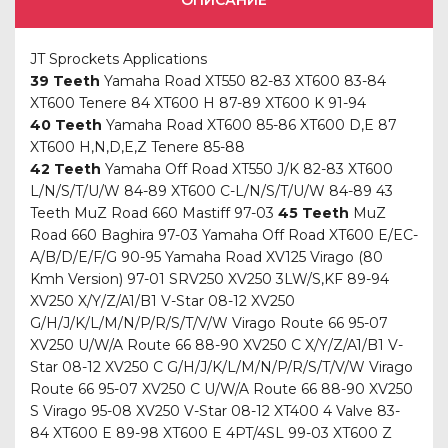
ОПИСАНИЕ
JT Sprockets Applications
39 Teeth
Yamaha Road XT550 82-83 XT600 83-84
XT600 Tenere 84 XT600 H 87-89 XT600 K 91-94
40 Teeth
Yamaha Road XT600 85-86 XT600 D,E 87
XT600 H,N,D,E,Z Tenere 85-88
42 Teeth
Yamaha Off Road XT550 J/K 82-83 XT600
L/N/S/T/U/W 84-89 XT600 C-L/N/S/T/U/W 84-89 43
Teeth MuZ Road 660 Mastiff 97-03
45 Teeth
MuZ
Road 660 Baghira 97-03 Yamaha Off Road XT600 E/EC-
A/B/D/E/F/G 90-95 Yamaha Road XV125 Virago (80
Kmh Version) 97-01 SRV250 XV250 3LW/S,KF 89-94
XV250 X/Y/Z/A1/B1 V-Star 08-12 XV250
G/H/J/K/L/M/N/P/R/S/T/V/W Virago Route 66 95-07
XV250 U/W/A Route 66 88-90 XV250 C X/Y/Z/A1/B1 V-
Star 08-12 XV250 C G/H/J/K/L/M/N/P/R/S/T/V/W Virago
Route 66 95-07 XV250 C U/W/A Route 66 88-90 XV250
S Virago 95-08 XV250 V-Star 08-12 XT400 4 Valve 83-
84 XT600 E 89-98 XT600 E 4PT/4SL 99-03 XT600 Z