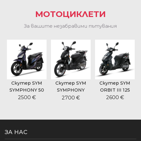
МОТОЦИКЛЕТИ
За вашите незабравими пътувания
Скутер SYM
Скутер SYM
Скутер SYM
SYMPHONY 50
SYMPHONY
ORBIT III 125
CARGO 125
2500 €
2600 €
2700 €
ЗА НАС