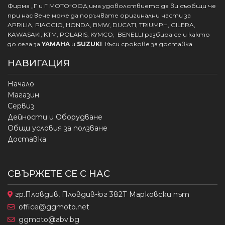
Фирма „Г и Г МОТО“ООД има удоволствието да ви съобщи че
при нас вече може да поръчвате оригинални части за
APRILIA, PIAGGIO, HONDA, BMW, DUCATI, TRIUMPH, GILERA,
KAWASAKI, KTM, POLARIS, KYMCO, BENELLI разбира се и както
до сега за
YAMAHA
и
SUZUKI
. Къси срокове за доставка.
НАВИГАЦИЯ
Начало
Магазин
Сервиз
Дейности и Оборудване
Общи условия за ползване
Доставка
СВЪРЖЕТЕ СЕ С НАС
гр.Пловдив, Пловдив-юг 382Т Марковски път
office@ggmoto.net
ggmoto@abv.bg