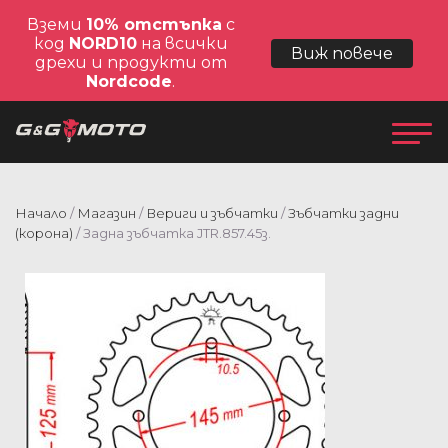
Вземи
10% отстъпка
с
код
NORD10
на всички
Виж повече
дрехи и продукти от
Nordcode
.
Начало
/
Магазин
/
Вериги и зъбчатки
/
Зъбчатки задни
(корона)
/ Задна зъбчатка JTR.857.45з.