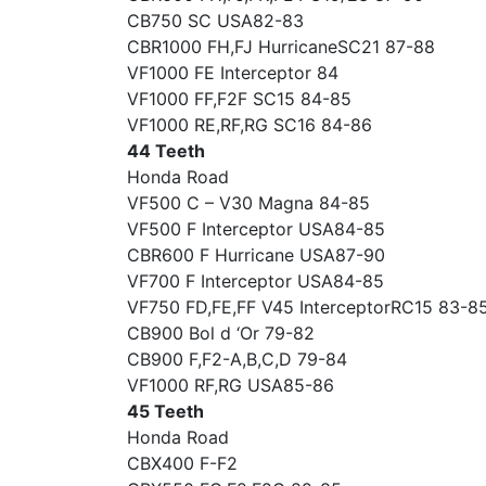
CB750 SC USA82-83
CBR1000 FH,FJ HurricaneSC21 87-88
VF1000 FE Interceptor 84
VF1000 FF,F2F SC15 84-85
VF1000 RE,RF,RG SC16 84-86
44 Teeth
Honda Road
VF500 C – V30 Magna 84-85
VF500 F Interceptor USA84-85
CBR600 F Hurricane USA87-90
VF700 F Interceptor USA84-85
VF750 FD,FE,FF V45 InterceptorRC15 83-8
CB900 Bol d ‘Or 79-82
CB900 F,F2-A,B,C,D 79-84
VF1000 RF,RG USA85-86
45 Teeth
Honda Road
CBX400 F-F2