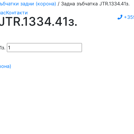
ъбчатки задни (корона)
/ Задна зъбчатка JTR.1334.41з.
нас
Контакти
JTR.1334.41з.
+35
1з.
рона)