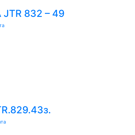
JTR 832 – 49
та
R.829.43з.
ата