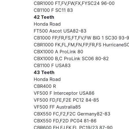
CBR1000 FT,FV,FW,FX,FYSC24 96-00
CB1100 F SC11 83
42 Teeth
Honda Road
FT500 Ascot USA82-83
CB1000 FP,FR,FS,FT,FV,FW BIG 1 SC30 93-
CBR1000 FK,FL,FM,FN,FP,FR,FS HurricaneS
CBX1000 A ProLink 80
CBX1000 B,C ProLink SC06 80-82
CB1100 F USA83
43 Teeth
Honda Road
CBR400 R
VF500 F Interceptor USA86
VF500 FD,FE,F2E PC12 84-85
VF500 FF Australia85
CBX550 FC,F2,F2C Germany82-83
CBX550 FD,F2D PC04 81-86
CBR600 FH,FJ,FK,FL PC19/23 87-90