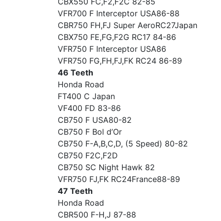
CBX550 FC,F2,F2C 82-85
VFR700 F Interceptor USA86-88
CBR750 FH,FJ Super AeroRC27Japan
CBX750 FE,FG,F2G RC17 84-86
VFR750 F Interceptor USA86
VFR750 FG,FH,FJ,FK RC24 86-89
46 Teeth
Honda Road
FT400 C Japan
VF400 FD 83-86
CB750 F USA80-82
CB750 F Bol d’Or
CB750 F-A,B,C,D, (5 Speed) 80-82
CB750 F2C,F2D
CB750 SC Night Hawk 82
VFR750 FJ,FK RC24France88-89
47 Teeth
Honda Road
CBR500 F-H,J 87-88