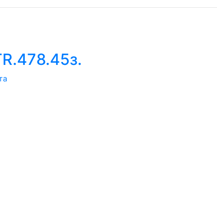
R.478.45з.
та