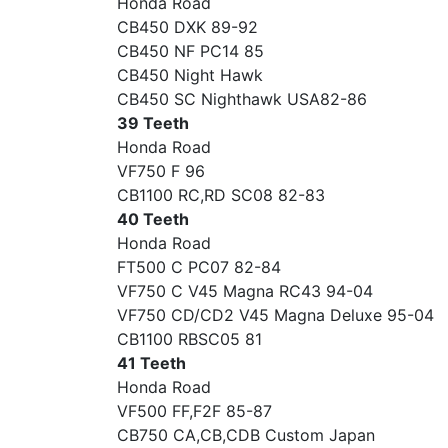
Honda Road
CB450 DXK 89-92
CB450 NF PC14 85
CB450 Night Hawk
CB450 SC Nighthawk USA82-86
39 Teeth
Honda Road
VF750 F 96
CB1100 RC,RD SC08 82-83
40 Teeth
Honda Road
FT500 C PC07 82-84
VF750 C V45 Magna RC43 94-04
VF750 CD/CD2 V45 Magna Deluxe 95-04
CB1100 RBSC05 81
41 Teeth
Honda Road
VF500 FF,F2F 85-87
CB750 CA,CB,CDB Custom Japan