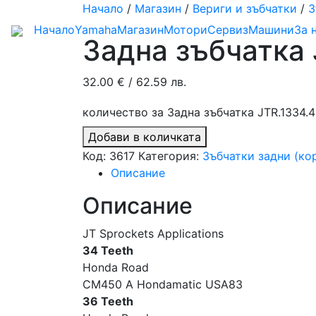
Начало
/
Магазин
/
Вериги и зъбчатки
/
З
Начало
Yamaha
Магазин
Мотори
Сервиз
Машини
За 
Задна зъбчатка 
32.00
€
/ 62.59 лв.
количество за Задна зъбчатка JTR.1334.4
Добави в количката
Код:
3617
Категория:
Зъбчатки задни (ко
Описание
Описание
JT Sprockets Applications
34 Teeth
Honda Road
CM450 A Hondamatic USA83
36 Teeth