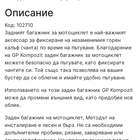
Описание
Код: 102710
Задният багажник за мотоциклет е най-важният
аксесоар за фиксиране на незаменимия горен
калъф (чанта) по време на пътуване. Благодарение
на GP Kompozit заден багажник за мотоциклет
можете безопасно да пътувате, като фиксирате
чантите си. Той също така позволява на вашия
бустер да се облегне и имайте удобно пътуване.
Използването на този заден багажник GP Kompozit
може да промени външния вид, като придобие нов
облик.
Заден багажник на мотоциклет, Методът на
инсталиране е лесен и бърз. Не са необходими
допълнителни пробиви, рязане, заваряване или
други модификации. Не уврежда външния вид на