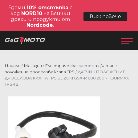
Вземи
10% отстъпка
с
код
NORD10
на всички
Виж повече
дрехи и продукти от
Nordcode
.
Начало
/
Магазин
/
Електрическа система
/
Датчик
положение дроселова клапа TPS
/ ДАТЧИК ПОЛОЖЕНИЕ
ДРОСЕЛОВА КЛАПА TPS SUZUKI GSX-R 600 2001- TOURMAX
TPS-112