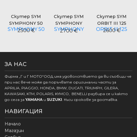
Скутер SYM
Скутер SYM
Скутер SYM
SYMPHONY 50
SYMPHONY
ORBIT III 125
CARGO 125
2500 €
2600 €
2700 €
ЗА НАС
Фирма „Г и Г МОТО“ООД има удоволствието да ви съобщи че
при нас вече може да поръчвате оригинални части за
APRILIA, PIAGGIO, HONDA, BMW, DUCATI, TRIUMPH, GILERA,
KAWASAKI, KTM, POLARIS, KYMCO, BENELLI разбира се и както
до сега за
YAMAHA
и
SUZUKI
. Къси срокове за доставка.
НАВИГАЦИЯ
Начало
Магазин