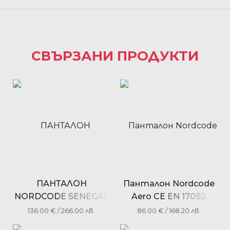
СВЪРЗАНИ ПРОДУКТИ
ПАНТАЛОН
Панталон Nordcode
NORDCODE SENEGAL
Aero CE EN 17092
BLACK
black
136.00
€
/ 266.00 лв.
86.00
€
/ 168.20 лв.