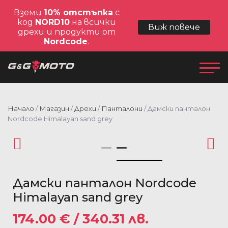
Вземи
10% отстъпка
с
код
NORD10
на всички
Виж повече
дрехи и продукти от
Nordcode
.
Начало
/
Магазин
/
Дрехи
/
Панталони
/ Дамски панталон
Nordcode Himalayan sand grey
Дамски панталон Nordcode
Himalayan sand grey
174.00
€
/ 340.31 лв.