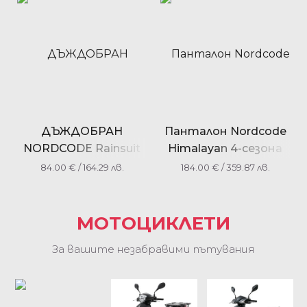
ДЪЖДОБРАН
Панталон Nordcode
NORDCODE Rainsuit
Himalayan 4-сезона
Wave Evo 10K
Черно-тъмно сиво
84.00
€
/ 164.29 лв.
184.00
€
/ 359.87 лв.
black/fluo
МОТОЦИКЛЕТИ
За вашите незабравими пътувания