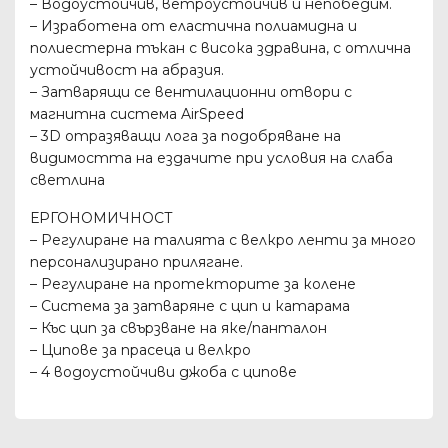
– Водоустойчив, ветроустойчив и непобедим.
– Изработена от еластична полиамидна и
полиестерна тъкан с висока здравина, с отлична
устойчивост на абразия.
– Затварящи се вентилационни отвори с
магнитна система AirSpeed
– 3D отразяващи лога за подобряване на
видимостта на ездачите при условия на слаба
светлина
ЕРГОНОМИЧНОСТ
– Регулиране на талията с велкро ленти за много
персонализирано прилягане.
– Регулиране на протекторите за колене
– Система за затваряне с цип и катарама
– Къс цип за свързване на яке/панталон
– Ципове за прасеца и велкро
– 4 водоустойчиви джоба с ципове