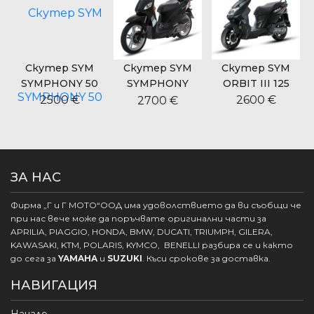
Скутер SYM
Скутер SYM
Скутер SYM
SYMPHONY 50
SYMPHONY
ORBIT III 125
CARGO 125
2500 €
2600 €
2700 €
ЗА НАС
Фирма „Г и Г МОТО“ООД има удоволствието да ви съобщи че
при нас вече може да поръчвате оригинални части за
APRILIA, PIAGGIO, HONDA, BMW, DUCATI, TRIUMPH, GILERA,
KAWASAKI, KTM, POLARIS, KYMCO, BENELLI разбира се и както
до сега за
YAMAHA
и
SUZUKI
. Къси срокове за доставка.
НАВИГАЦИЯ