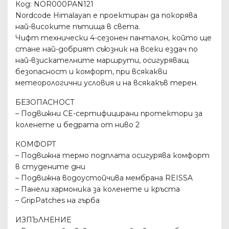
Код: NOR000PAN121
Nordcode Himalayan е проектиран да покорява
най-високите пътища в света.
Чифт технически 4-сезонен панталон, който ще
стане най-добрият съюзник на всеки ездач по
най-взискателните маршрути, осигуряващ
безопасност и комфорт, при всякакви
метеорологични условия и на всякакъв терен.
БЕЗОПАСНОСТ
– Подвижни CE-сертифицирани протектори за
коленете и бедрата от ниво 2
КОМФОРТ
– Подвижна термо подплата осигурява комфорт
в студените дни
– Подвижна водоустойчива мембрана REISSA
– Панели хармоника за коленете и кръста
– GripPatches на гърба
ИЗПЪЛНЕНИЕ