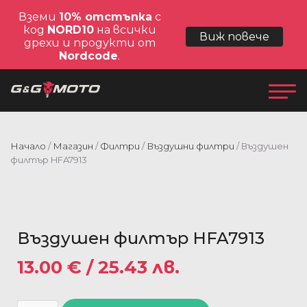
Вземи
10% отстъпка
с
код
NORD10
на всички
Виж повече
дрехи и продукти от
Nordcode
.
Начало
/
Магазин
/
Филтри
/
Въздушни филтри
/ Въздушен
филтър HFA7913
Въздушен филтър HFA7913
13.00
€
/ 25.43 лв.