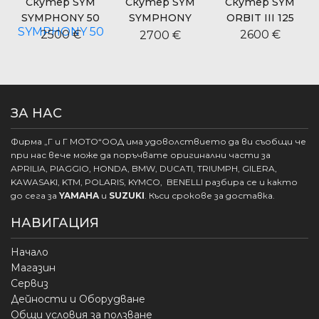
Скутер SYM
Скутер SYM
Скутер SYM
SYMPHONY 50
SYMPHONY
ORBIT III 125
CARGO 125
2500 €
2600 €
2700 €
ЗА НАС
Фирма „Г и Г МОТО“ООД има удоволствието да ви съобщи че
при нас вече може да поръчвате оригинални части за
APRILIA, PIAGGIO, HONDA, BMW, DUCATI, TRIUMPH, GILERA,
KAWASAKI, KTM, POLARIS, KYMCO, BENELLI разбира се и както
до сега за
YAMAHA
и
SUZUKI
. Къси срокове за доставка.
НАВИГАЦИЯ
Начало
Магазин
Сервиз
Дейности и Оборудване
Общи условия за ползване