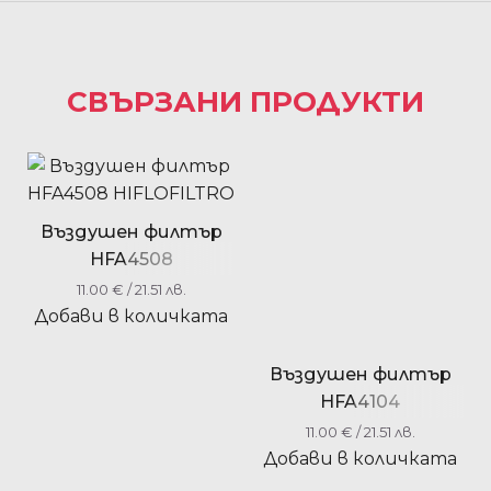
СВЪРЗАНИ ПРОДУКТИ
Въздушен филтър
HFA4508
HIFLOFILTRO
11.00
€
/ 21.51 лв.
Добави в количката
Въздушен филтър
HFA4104
HIFLOFILTRO
11.00
€
/ 21.51 лв.
Добави в количката