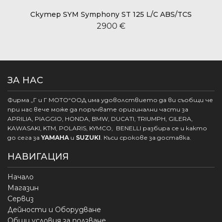
Скутер SYM Symphony ST 125 L/C ABS/TCS
2900 €
ЗА НАС
Фирма „Г и Г МОТО“ООД има удоволствието да ви съобщи че
при нас вече може да поръчвате оригинални части за
APRILIA, PIAGGIO, HONDA, BMW, DUCATI, TRIUMPH, GILERA,
KAWASAKI, KTM, POLARIS, KYMCO, BENELLI разбира се и както
до сега за
YAMAHA
и
SUZUKI
. Къси срокове за доставка.
НАВИГАЦИЯ
Начало
Магазин
Сервиз
Дейности и Оборудване
Общи условия за ползване