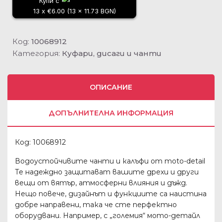
Купи с
13 x €6.00 (13 x 11.73 BGN)
Код:
10068912
Категория:
Куфари, дисаги и чанти
ОПИСАНИЕ
ДОПЪЛНИТЕЛНА ИНФОРМАЦИЯ
Код: 10068912
Водоустойчивите чанти и калъфи от moto-detail
Те надеждно защитават вашите дрехи и други
вещи от вятър, атмосферни влияния и дъжд.
Нещо повече, дизайнът и функциите са наистина
добре направени, така че сте перфектно
оборудвани. Например, с „големия“ мото-детайл