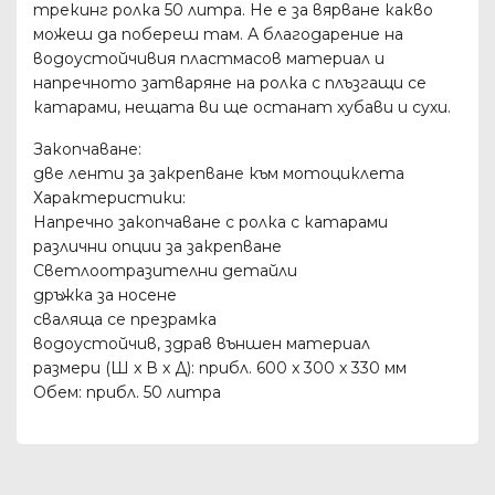
трекинг ролка 50 литра. Не е за вярване какво
можеш да побереш там. А благодарение на
водоустойчивия пластмасов материал и
напречното затваряне на ролка с плъзгащи се
катарами, нещата ви ще останат хубави и сухи.
Закопчаване:
две ленти за закрепване към мотоциклета
Характеристики:
Напречно закопчаване с ролка с катарами
различни опции за закрепване
Светлоотразителни детайли
дръжка за носене
сваляща се презрамка
водоустойчив, здрав външен материал
размери (Ш x В x Д): прибл. 600 x 300 x 330 мм
Обем: прибл. 50 литра