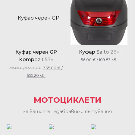
Куфар черен GP
Куфар Saito 28л
Kompozit 57л
56.00
€
/ 109.53 лв.
универсален
335.00
€
/
395.00
€
/ 772.55 лв.
655.20 лв.
МОТОЦИКЛЕТИ
За вашите незабравими пътувания