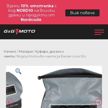
Вземи
10% отстъпка
с
код
NORD10
на всички
Виж повече
дрехи и продукти от
Nordcode
.
Начало
/
Магазин
/
Куфари, дисаги и
чанти
/ Водоустойчива чанта за багаж Louis 50л