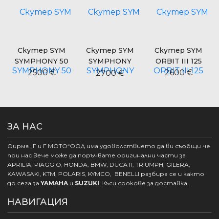
Скутер SYM
Скутер SYM
Скутер SYM
Ск
SYMPHONY 50
SYMPHONY
ORBIT III 125
SY
CARGO 125
2500 €
2600 €
2700 €
ЗА НАС
Фирма „Г и Г МОТО“ООД има удоволствието да ви съобщи че
при нас вече може да поръчвате оригинални части за
APRILIA, PIAGGIO, HONDA, BMW, DUCATI, TRIUMPH, GILERA,
KAWASAKI, KTM, POLARIS, KYMCO, BENELLI разбира се и както
до сега за
YAMAHA
и
SUZUKI
. Къси срокове за доставка.
НАВИГАЦИЯ