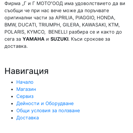
Фирма „Г и Г МОТО“ООД има удоволствието да ви
съобщи че при нас вече може да поръчвате
оригинални части за APRILIA, PIAGGIO, HONDA,
BMW, DUCATI, TRIUMPH, GILERA, KAWASAKI, KTM,
POLARIS, KYMCO, BENELLI разбира се и както до
сега за
YAMAHA
и
SUZUKI
. Къси срокове за
доставка.
Навигация
Начало
Магазин
Сервиз
Дейности и Оборудване
Общи условия за ползване
Доставка