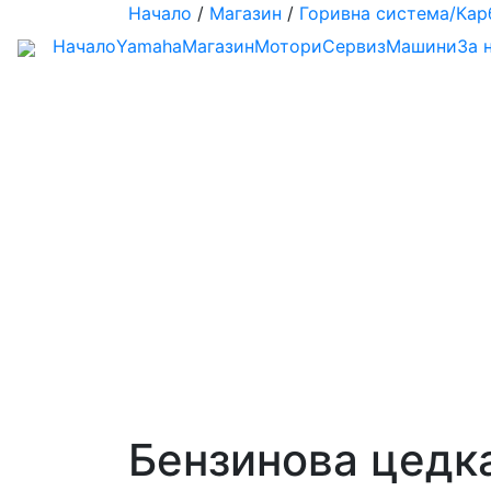
Начало
/
Магазин
/
Горивна система/Кар
Начало
Yamaha
Магазин
Мотори
Сервиз
Машини
За 
Бензинова цедка