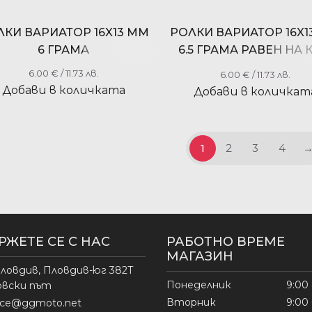
ЛКИ ВАРИАТОР 16X13 ММ
РОЛКИ ВАРИАТОР 16X1
6 ГРАМА
6.5 ГРАМА РАВЕН НА 
RMS 100420650
6.00
€
/ 11.73 лв.
6.00
€
/ 11.73 лв.
Добави в количката
Добави в количкат
1
2
3
4
РЖЕТЕ СЕ С НАС
РАБОТНО ВРЕМЕ
МАГАЗИН
ловдив, Пловдив-юг 382Т
Понеделник
9:00 
овски път
Вторник
9:00 
fice@ggmoto.net