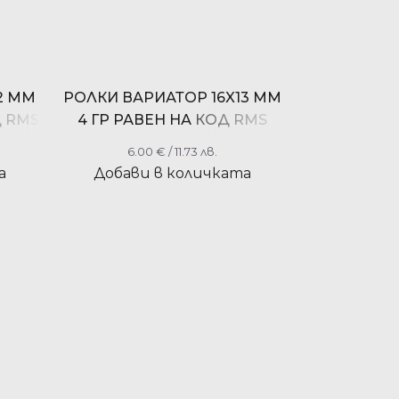
2 ММ
РОЛКИ ВАРИАТОР 16X13 ММ
Д RMS
4 ГР РАВЕН НА КОД RMS
100420400
6.00
€
/ 11.73 лв.
а
Добави в количката