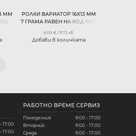
3 ММ
РОЛКИ ВАРИАТОР 16X13 ММ
КОД
7 ГРАМА РАВЕН НА КОД RMS
100420700
6.00
€
/ 11.73 лв.
а
Добави в количката
→
РАБОТНО ВРЕМЕ СЕРВИЗ
Понеделник
9:00 - 17:00
- 17:00
Вторник
9:00 - 17:00
- 17:00
Сряда
9:00 - 17:00