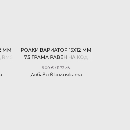
2 ММ
РОЛКИ ВАРИАТОР 15X12 ММ
Д RMS
7.5 ГРАМА РАВЕН НА КОД
RMS 100410750
6.00
€
/ 11.73 лв.
а
Добави в количката