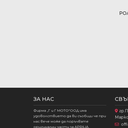
Центробежен съединител
(81)
РО
ЗА НАС
СВЪ
Фирма „Г и Г МОТО“ООД има
гр.П
удоволствието да ви съобщи че при
Марк
нас вече може да поръчвате
of
оригинални части за APRILIA,