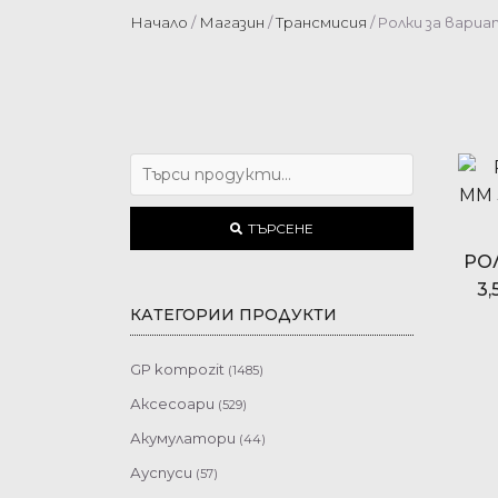
Начало
/
Магазин
/
Трансмисия
/ Ролки за вари
ТЪРСЕНЕ
РО
3
КАТЕГОРИИ ПРОДУКТИ
GP kompozit
(1485)
Слюди GP kompozit
(564)
Аксесоари
(529)
Аксесоари
(69)
Акумулатори
(44)
Облегалки пасажер
BIKE POWER
(17)
(36)
Ауспуси
(57)