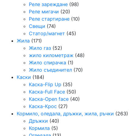
Реле зареждане
(98)
Реле мигачи
(20)
Реле стартиране
(10)
Свещи
(74)
Статор/магнет
(45)
Жила
(171)
Жило газ
(52)
жило километраж
(48)
Жило спирачка
(1)
Жило съединител
(70)
Каски
(184)
Каска-Flip Up
(35)
Каска-Full Face
(50)
Каска-Open face
(40)
Каска-Крос
(27)
Кормило, оледала, дръжки, жила, ръчки
(263)
Дръжки
(40)
Кормила
(5)
Огледала
(13)