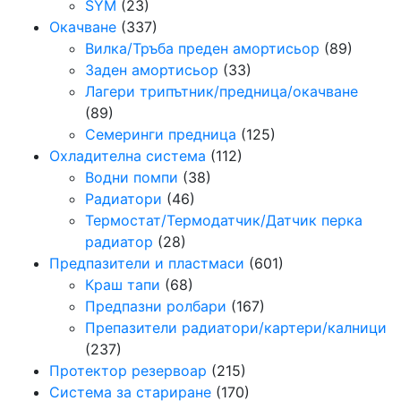
SYM
(23)
Окачване
(337)
Вилка/Тръба преден амортисьор
(89)
Заден амортисьор
(33)
Лагери трипътник/предница/окачване
(89)
Семeринги предница
(125)
Охладителна система
(112)
Водни помпи
(38)
Радиатори
(46)
Термостат/Термодатчик/Датчик перка
радиатор
(28)
Предпазители и пластмаси
(601)
Краш тапи
(68)
Предпазни ролбари
(167)
Препазители радиатори/картери/калници
(237)
Протектор резeрвоар
(215)
Система за стариране
(170)