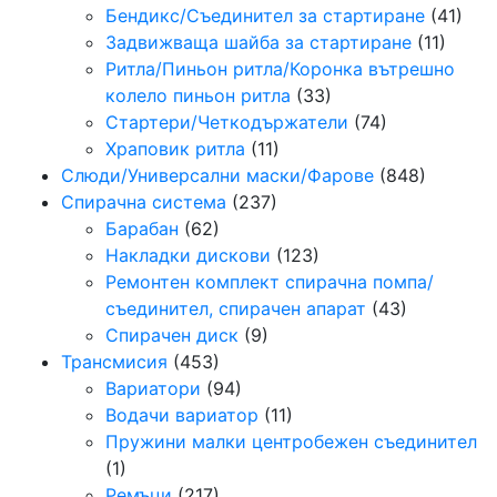
Бендикс/Съединител за стартиране
(41)
Задвижваща шайба за стартиране
(11)
Ритла/Пиньон ритла/Коронка вътрешно
колело пиньон ритла
(33)
Стартери/Четкодържатели
(74)
Храповик ритла
(11)
Слюди/Универсални маски/Фарове
(848)
Спирачна система
(237)
Барабан
(62)
Накладки дискови
(123)
Ремонтен комплект спирачна помпа/
съединител, спирачен апарат
(43)
Спирачен диск
(9)
Трансмисия
(453)
Вариатори
(94)
Водачи вариатор
(11)
Пружини малки центробежен съединител
(1)
Ремъци
(217)