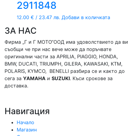
2911848
12.00
€
/ 23.47 лв.
Добави в количката
ЗА НАС
Фирма „Г и Г МОТО“ООД има удоволствието да ви
съобщи че при нас вече може да поръчвате
оригинални части за APRILIA, PIAGGIO, HONDA,
BMW, DUCATI, TRIUMPH, GILERA, KAWASAKI, KTM,
POLARIS, KYMCO, BENELLI разбира се и както до
сега за
YAMAHA
и
SUZUKI
. Къси срокове за
доставка.
Навигация
Начало
Магазин