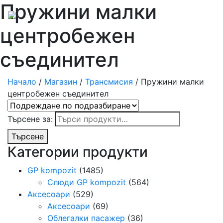
Пружини малки
центробежен
съединител
Начало
/
Магазин
/
Трансмисия
/ Пружини малки
центробежен съединител
Търсене за:
Търсене
Категории продукти
GP kompozit
(1485)
Слюди GP kompozit
(564)
Аксесоари
(529)
Аксесоари
(69)
Облегалки пасажер
(36)