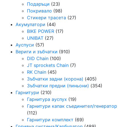
Подаръци
(23)
Покривало
(98)
Стикери трасета
(27)
Акумулатори
(44)
BIKE POWER
(17)
UNIBAT
(27)
Ауспуси
(57)
Вериги и зъбчатки
(910)
DID Chain
(100)
JT sprockets Chain
(7)
RK Chain
(45)
Зъбчатки задни (корона)
(405)
Зъбчатки предни (пиньони)
(354)
Гарнитури
(210)
Гарнитура ауспух
(19)
Гарнитури капак съединител/генератор
(112)
Гарнитури комплект
(69)
Горивна система/Карбуратор
(489)