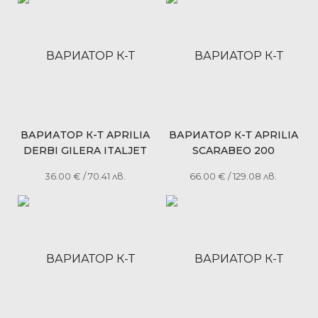
RMS 100320060 = RMS
100320190
ВАРИАТОР К-Т APRILIA
ВАРИАТОР К-Т APRILIA
DERBI GILERA ITALJET
SCARABEO 200
PIAGGIO VESPA 50
ATLANTIC 200 DERBI
36.00
€
/ 70.41 лв.
66.00
€
/ 129.08 лв.
RACING МОДЕЛИ СЛЕД
RAMBLA 250 GILERA
1999 Ф 20/15ММ
RUNNER 200 PIAGGIO
BEVERLY 300