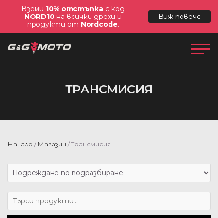
Вземи
10% отстъпка
с код
NORD10
на всички дрехи и
Виж повече
продукти от
Nordcode
.
ТРАНСМИСИЯ
Начало
/
Магазин
/ Трансмисия