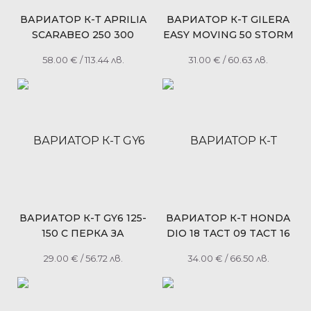
ВАРИАТОР К-Т APRILIA
ВАРИАТОР К-Т GILERA
SCARABEO 250 300
EASY MOVING 50 STORM
PIAGGIO BEVERLY 250
50 PIAGGIO NRG 50 MC2
58.00
€
/ 113.44 лв.
31.00
€
/ 60.63 лв.
DERBI RAMBLA 250 Ф
NTT 50 SFERA 50 ZIP 50
26/17ММ RMS
FAST RIDER Ф 20/15ММ
100320340
ВАРИАТОР К-Т GY6 125-
ВАРИАТОР К-Т HONDA
150 С ПЕРКА ЗА
DIO 18 TACT 09 TACT 16
ОХЛАЖДАНЕ
50 RACING
29.00
€
/ 56.72 лв.
34.00
€
/ 66.50 лв.