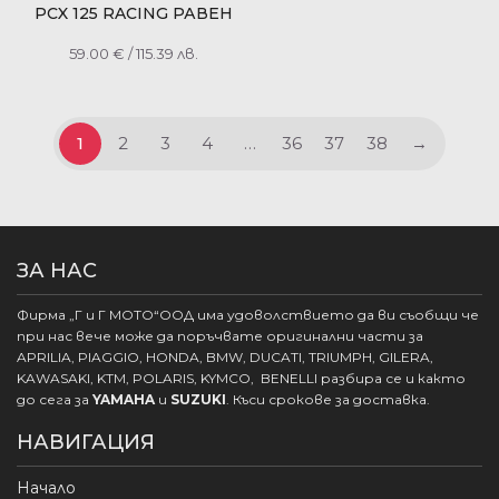
PCX 125 RACING РАВЕН
НА КОД RMS 100320420
59.00
€
/ 115.39 лв.
1
2
3
4
…
36
37
38
→
ЗА НАС
Фирма „Г и Г МОТО“ООД има удоволствието да ви съобщи че
при нас вече може да поръчвате оригинални части за
APRILIA, PIAGGIO, HONDA, BMW, DUCATI, TRIUMPH, GILERA,
KAWASAKI, KTM, POLARIS, KYMCO, BENELLI разбира се и както
до сега за
YAMAHA
и
SUZUKI
. Къси срокове за доставка.
НАВИГАЦИЯ
Начало