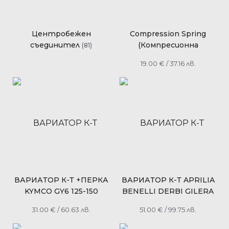
Центробежен
Compression Spring
съединител
(Компресионна
(81)
пружина) съединител
19.00
€
/ 37.16 лв.
YZF-R6 2006-
ВАРИАТОР К-Т +ПЕРКА
ВАРИАТОР К-Т APRILIA
KYMCO GY6 125-150
BENELLI DERBI GILERA
RACING
ITALJET MALAGUTI
31.00
€
/ 60.63 лв.
51.00
€
/ 99.75 лв.
PIAGGIO 125-150 Ф
26/17ММ РАВЕН НА КОД