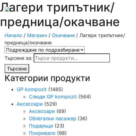
Лагери трипътник/
предница/окачване
Начало
/
Магазин
/
Окачване
/ Лагери трипътник/
предница/окачване
Търсене за:
Търсене
Категории продукти
GP kompozit
(1485)
Слюди GP kompozit
(564)
Аксесоари
(529)
Аксесоари
(69)
Облегалки пасажер
(36)
Подаръци
(23)
Покривало
(98)