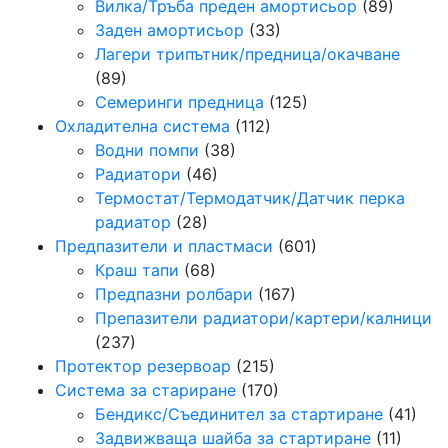
Вилка/Тръба преден амортисьор
(89)
Заден амортисьор
(33)
Лагери трипътник/предница/окачване
(89)
Семeринги предница
(125)
Охладителна система
(112)
Водни помпи
(38)
Радиатори
(46)
Термостат/Термодатчик/Датчик перка
радиатор
(28)
Предпазители и пластмаси
(601)
Краш тапи
(68)
Предпазни ролбари
(167)
Препазители радиатори/картери/калници
(237)
Протектор резeрвоар
(215)
Система за стариране
(170)
Бендикс/Съединител за стартиране
(41)
Задвижваща шайба за стартиране
(11)