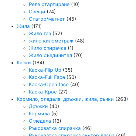
Реле стартиране
(10)
Свещи
(74)
Статор/магнет
(45)
Жила
(171)
Жило газ
(52)
жило километраж
(48)
Жило спирачка
(1)
Жило съединител
(70)
Каски
(184)
Каска-Flip Up
(35)
Каска-Full Face
(50)
Каска-Open face
(40)
Каска-Крос
(27)
Кормило, оледала, дръжки, жила, ръчки
(263)
Дръжки
(40)
Кормила
(5)
Огледала
(13)
Ръкохватка спирачка
(46)
Ръкохватка спирачка скутер дясна
(46)