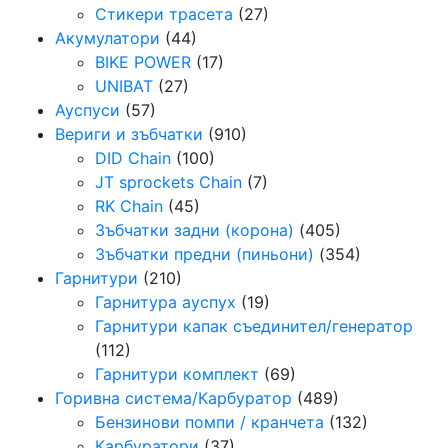
Стикери трасета
(27)
Акумулатори
(44)
BIKE POWER
(17)
UNIBAT
(27)
Ауспуси
(57)
Вериги и зъбчатки
(910)
DID Chain
(100)
JT sprockets Chain
(7)
RK Chain
(45)
Зъбчатки задни (корона)
(405)
Зъбчатки предни (пиньони)
(354)
Гарнитури
(210)
Гарнитура ауспух
(19)
Гарнитури капак съединител/генератор
(112)
Гарнитури комплект
(69)
Горивна система/Карбуратор
(489)
Бензинови помпи / кранчета
(132)
Карбуратори
(37)