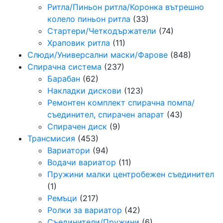
Ритла/Пиньон ритла/Коронка вътрешно
колело пиньон ритла
(33)
Стартери/Четкодържатели
(74)
Храповик ритла
(11)
Слюди/Универсални маски/Фарове
(848)
Спирачна система
(237)
Барабан
(62)
Накладки дискови
(123)
Ремонтен комплект спирачна помпа/
съединител, спирачен апарат
(43)
Спирачен диск
(9)
Трансмисия
(453)
Вариатори
(94)
Водачи вариатор
(11)
Пружини малки центробежен съединител
(1)
Ремъци
(217)
Ролки за вариатор
(42)
Съединители/Пружини
(6)