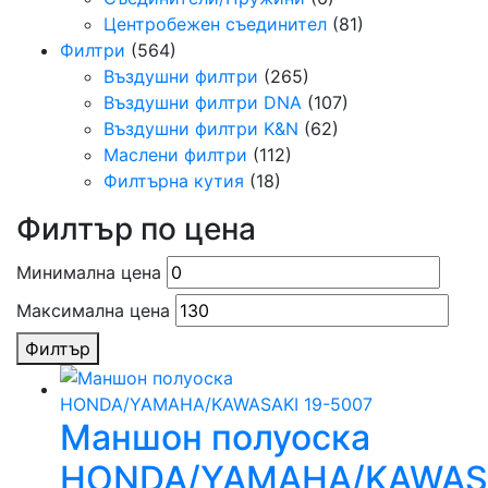
Центробежен съединител
(81)
Филтри
(564)
Въздушни филтри
(265)
Въздушни филтри DNA
(107)
Въздушни филтри K&N
(62)
Маслени филтри
(112)
Филтърна кутия
(18)
Филтър по цена
Минимална цена
Максимална цена
Филтър
Mаншон полуоска
HONDA/YAMAHA/KAWAS