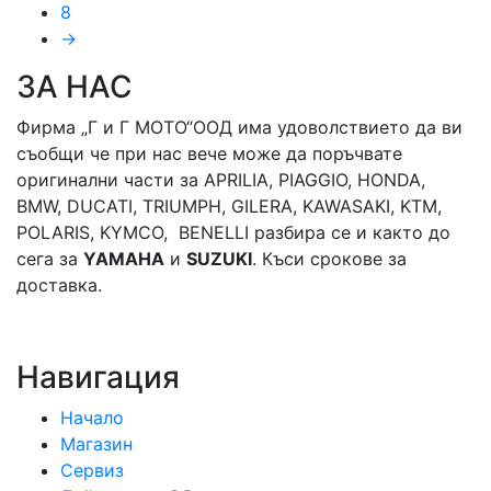
8
→
ЗА НАС
Фирма „Г и Г МОТО“ООД има удоволствието да ви
съобщи че при нас вече може да поръчвате
оригинални части за APRILIA, PIAGGIO, HONDA,
BMW, DUCATI, TRIUMPH, GILERA, KAWASAKI, KTM,
POLARIS, KYMCO, BENELLI разбира се и както до
сега за
YAMAHA
и
SUZUKI
. Къси срокове за
доставка.
Навигация
Начало
Магазин
Сервиз