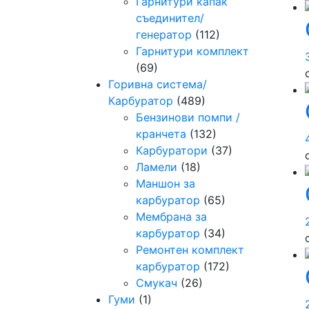
Гарнитури капак
съединител/
генератор
(112)
Гарнитури комплект
(69)
Горивна система/
Карбуратор
(489)
Бензинови помпи /
кранчета
(132)
Карбуратори
(37)
Ламели
(18)
Маншон за
карбуратор
(65)
Мембрана за
карбуратор
(34)
Ремонтен комплект
карбуратор
(172)
Смукач
(26)
Гуми
(1)