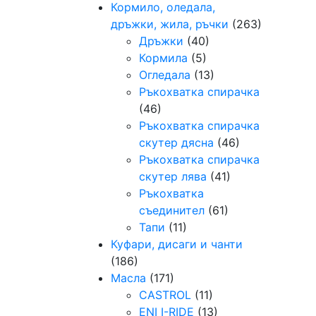
Кормило, оледала,
дръжки, жила, ръчки
(263)
Дръжки
(40)
Кормила
(5)
Огледала
(13)
Ръкохватка спирачка
(46)
Ръкохватка спирачка
скутер дясна
(46)
Ръкохватка спирачка
скутер лява
(41)
Ръкохватка
съединител
(61)
Тапи
(11)
Куфари, дисаги и чанти
(186)
Масла
(171)
CASTROL
(11)
ENI I-RIDE
(13)