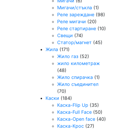
Мигачи
(6)
Мигачи/стъкла
(1)
Реле зареждане
(98)
Реле мигачи
(20)
Реле стартиране
(10)
Свещи
(74)
Статор/магнет
(45)
Жила
(171)
Жило газ
(52)
жило километраж
(48)
Жило спирачка
(1)
Жило съединител
(70)
Каски
(184)
Каска-Flip Up
(35)
Каска-Full Face
(50)
Каска-Open face
(40)
Каска-Крос
(27)