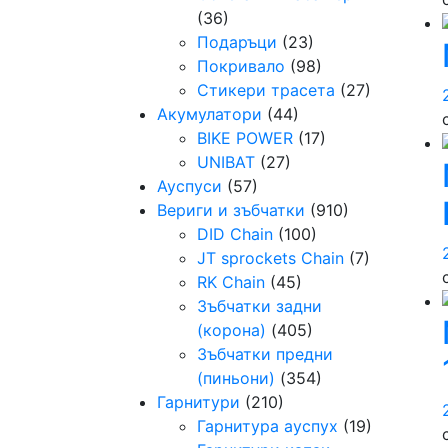
(36)
Подаръци
(23)
Покривало
(98)
Стикери трасета
(27)
Акумулатори
(44)
BIKE POWER
(17)
UNIBAT
(27)
Ауспуси
(57)
Вериги и зъбчатки
(910)
DID Chain
(100)
JT sprockets Chain
(7)
RK Chain
(45)
Зъбчатки задни
(корона)
(405)
Зъбчатки предни
(пиньони)
(354)
Гарнитури
(210)
Гарнитура ауспух
(19)