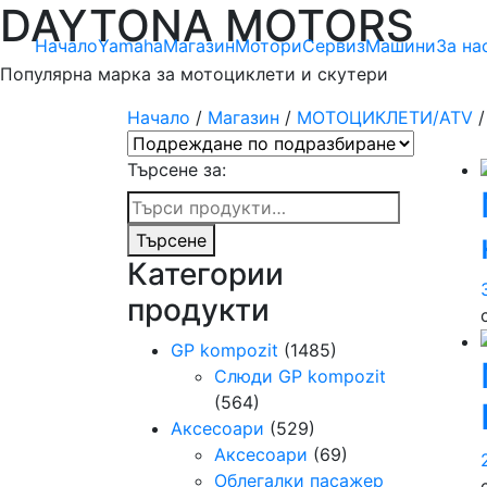
DAYTONA MOTORS
Начало
Yamaha
Магазин
Мотори
Сервиз
Машини
За на
Популярна марка за мотоциклети и скутери
Начало
/
Магазин
/
МОТОЦИКЛЕТИ/ATV
/
Търсене за:
Търсене
Категории
продукти
GP kompozit
(1485)
Слюди GP kompozit
(564)
Аксесоари
(529)
Аксесоари
(69)
Облегалки пасажер