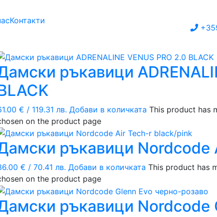
нас
Контакти
+35
Дамски ръкавици ADRENALI
BLACK
61.00
€
/ 119.31 лв.
Добави в количката
This product has m
chosen on the product page
Дамски ръкавици Nordcode Ai
36.00
€
/ 70.41 лв.
Добави в количката
This product has m
chosen on the product page
Дамски ръкавици Nordcode 