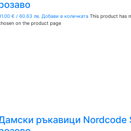
розаво
31.00
€
/ 60.63 лв.
Добави в количката
This product has m
chosen on the product page
Дамски ръкавици Nordcode S
розово