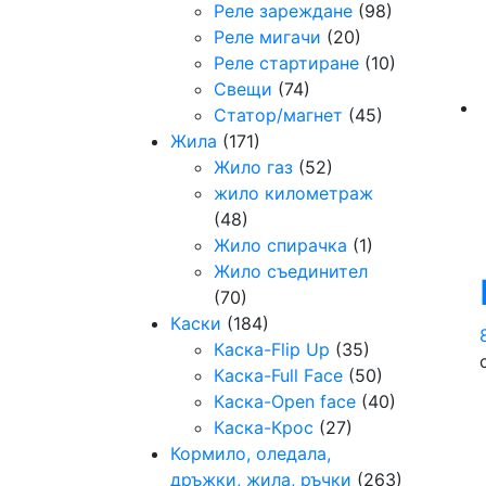
Реле зареждане
(98)
Реле мигачи
(20)
Реле стартиране
(10)
Свещи
(74)
Статор/магнет
(45)
Жила
(171)
Жило газ
(52)
жило километраж
(48)
Жило спирачка
(1)
Жило съединител
(70)
Каски
(184)
Каска-Flip Up
(35)
Каска-Full Face
(50)
Каска-Open face
(40)
Каска-Крос
(27)
Кормило, оледала,
дръжки, жила, ръчки
(263)