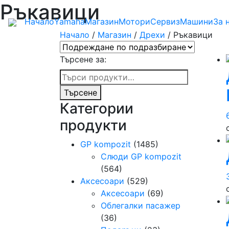
Ръкавици
Начало
Yamaha
Магазин
Мотори
Сервиз
Машини
За 
Начало
/
Магазин
/
Дрехи
/ Ръкавици
Търсене за:
Търсене
Категории
продукти
GP kompozit
(1485)
Слюди GP kompozit
(564)
Аксесоари
(529)
Аксесоари
(69)
Облегалки пасажер
(36)