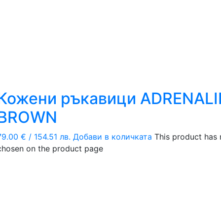
Кожени ръкавици ADRENALI
BROWN
79.00
€
/ 154.51 лв.
Добави в количката
This product has 
chosen on the product page