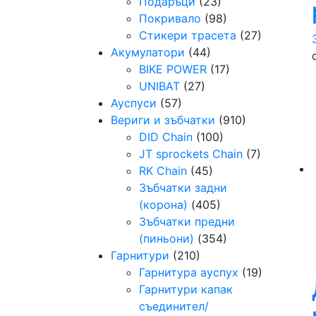
Подаръци
(23)
Покривало
(98)
Стикери трасета
(27)
Акумулатори
(44)
BIKE POWER
(17)
UNIBAT
(27)
Ауспуси
(57)
Вериги и зъбчатки
(910)
DID Chain
(100)
JT sprockets Chain
(7)
RK Chain
(45)
Зъбчатки задни
(корона)
(405)
Зъбчатки предни
(пиньони)
(354)
Гарнитури
(210)
Гарнитура ауспух
(19)
Гарнитури капак
съединител/