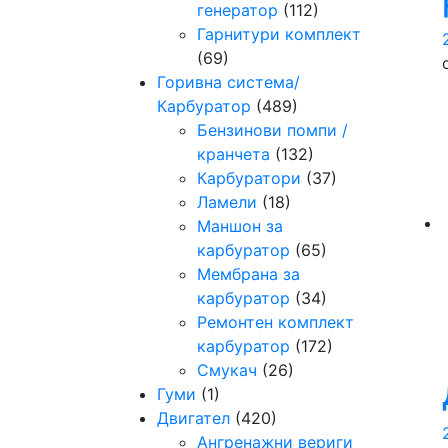
генератор
(112)
Гарнитури комплект
(69)
Горивна система/
Карбуратор
(489)
Бензинови помпи /
кранчета
(132)
Карбуратори
(37)
Ламели
(18)
Маншон за
карбуратор
(65)
Мембрана за
карбуратор
(34)
Ремонтен комплект
карбуратор
(172)
Смукач
(26)
Гуми
(1)
Двигател
(420)
Ангренажни вериги