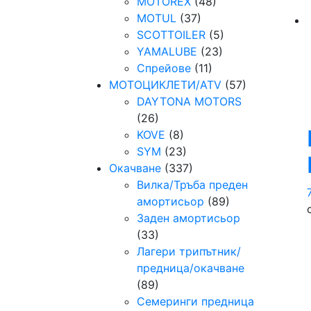
MOTOREX
(48)
MOTUL
(37)
SCOTTOILER
(5)
YAMALUBE
(23)
Спрейове
(11)
МОТОЦИКЛЕТИ/ATV
(57)
DAYTONA MOTORS
(26)
KOVE
(8)
SYM
(23)
Окачване
(337)
Вилка/Тръба преден
амортисьор
(89)
Заден амортисьор
(33)
Лагери трипътник/
предница/окачване
(89)
Семeринги предница