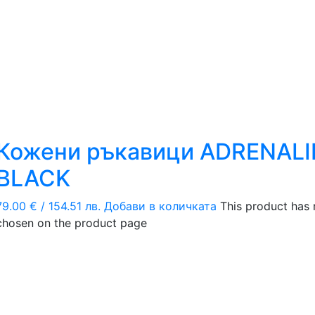
Кожени ръкавици ADRENALI
BLACK
79.00
€
/ 154.51 лв.
Добави в количката
This product has 
chosen on the product page