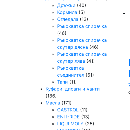
Дръжки
(40)
Кормила
(5)
Огледала
(13)
Ръкохватка спирачка
(46)
Ръкохватка спирачка
скутер дясна
(46)
Ръкохватка спирачка
скутер лява
(41)
Ръкохватка
съединител
(61)
Тапи
(11)
Куфари, дисаги и чанти
(186)
Масла
(171)
CASTROL
(11)
ENI I-RIDE
(13)
LIQUI MOLY
(25)