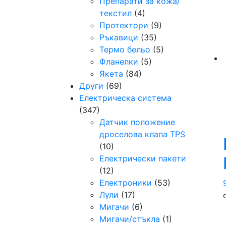
Препарати за кожа/
текстил
(4)
Протектори
(9)
Ръкавици
(35)
Термо бельо
(5)
Фланелки
(5)
Якета
(84)
Други
(69)
Електрическа система
(347)
Датчик положение
дроселова клапа TPS
(10)
Електрически пакети
(12)
Електроники
(53)
Лули
(17)
Мигачи
(6)
Мигачи/стъкла
(1)