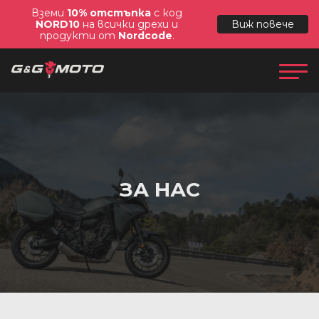
Вземи
10% отстъпка
с код
NORD10
на всички дрехи и
Виж повече
продукти от
Nordcode
.
ЗА НАС