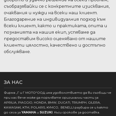
съобразявайки се с конкретните изисквания,
очаквания и нужди на всеки наш клиент.
Благодарение на индивидуалния подход към
всеки клиент, както и практиката, опита и
познанията на нашия екип, успяваме да
предоставим високо оценявано от нашите
клиенти цялостно, качествено и достъпно
обслужване.
ЗА НАС
Фирма „Г и Г МОТО“ООД има удоволствието да ви съобщи че
при нас вече може да поръчвате оригинални части за
APRILIA, PIAGGIO, HONDA, BMW, DUCATI, TRIUMPH, GILERA,
KAWASAKI, KTM, POLARIS, KYMCO, BENELLI разбира се и както
до сега за
YAMAHA
и
SUZUKI
. Къси срокове за доставка.