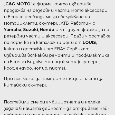
„
G&G MOTO
“ е фирма, която извършва
продажба на резервни части, мото аксесоари
и всичко необходимо за обслужване на
мотоциклети, скутери, АТВ. Работим с
Yamaha
,
Suzuki
,
Honda
и мн. други фирми за на
резервни части и аксесоари. Правим доставка
по поръчка на каталожни цени от
LOUIS
,
както и доставки от EBAY. Сервизът
извършва всякакви ремонти и профилактика
на всички видове мотоциклети(скутери,
крос, ендуро, чопър, писта).
При нас може да намерите също и части за
китайски скутери.
Поставили сме си амбициозната и нелека
задача в нашата дейност – да откриваме най-
доброто и удачно решение на всеки проблем,